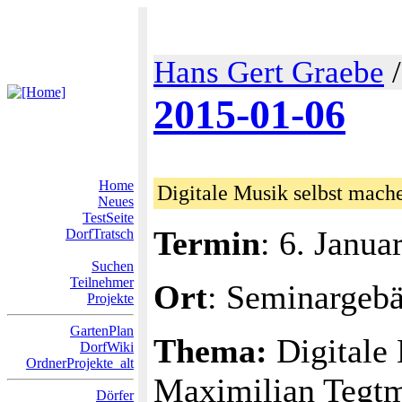
Hans Gert Graebe
2015-01-06
Home
Digitale Musik selbst mach
Neues
TestSeite
Termin
: 6. Janua
DorfTratsch
Suchen
Teilnehmer
Ort
: Seminargeb
Projekte
GartenPlan
Thema:
Digitale 
DorfWiki
OrdnerProjekte_alt
Maximilian Tegtm
Dörfer