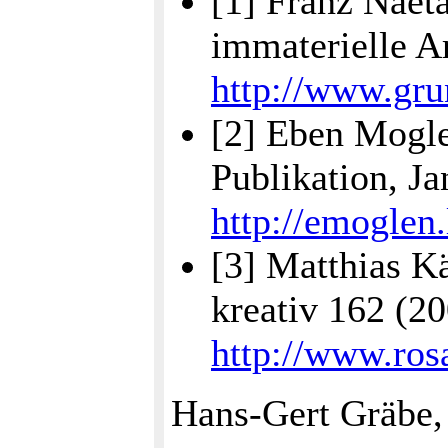
[1] Franz Naet
immaterielle A
http://www.gru
[2] Eben Mogl
Publikation, J
http://emoglen
[3] Matthias K
kreativ 162 (2
http://www.ros
Hans-Gert Gräbe,