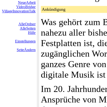
NeueArbeit
VideoBridge
Ankündigung
VillageInnovationTalk
Was gehört zum B
AlleOrdner
AlleSeiten
nahezu aller bis
Hilfe
Festplatten ist, d
Einstellungen
SeiteÄndern
zugänglichen Worl
ganzes Genre von
digitale Musik is
Im 20. Jahrhunder
Ansprüche von Mu