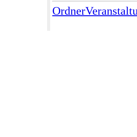
OrdnerVeranstalt