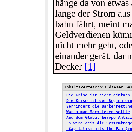
hänge da von etwas 
lange der Strom aus 
bahn fährt, meint ma
Geld­ver­die­nen küm
nicht mehr geht, ode
ein­an­der gerät, dan
Decker
[1]
Inhaltsverzeichnis dieser Se
Die Krise ist nicht einfach
Die Krise ist der Beginn ei
Verhindert die Bankenrettun
Warum man Marx lesen sollte
Aus dem Global Europe Antic
Es wird Zeit die Systemfrag
Capitalism hits the Fan (zu