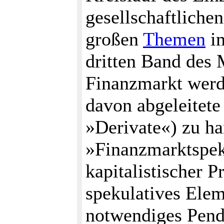
gesellschaftlichen
großen
Themen
im
dritten Band des
Finanzmarkt werd
davon abgeleitete
»Derivate«) zu h
»Finanzmarktspek
kapitalistischer P
spekulatives Eleme
notwendiges Penda