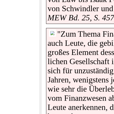
von Schwindler und 
MEW Bd. 25, S. 457
"Zum Thema Fi­nan
auch Leute, die ge­bil
gro­ßes Ele­ment des­
li­chen Ge­sell­schaft 
sich für un­zu­stän­dig
Jah­ren, we­nigs­tens j
wie sehr die Über­le­b
vom Fi­nanz­we­sen ab
Leute an­er­ken­nen, d