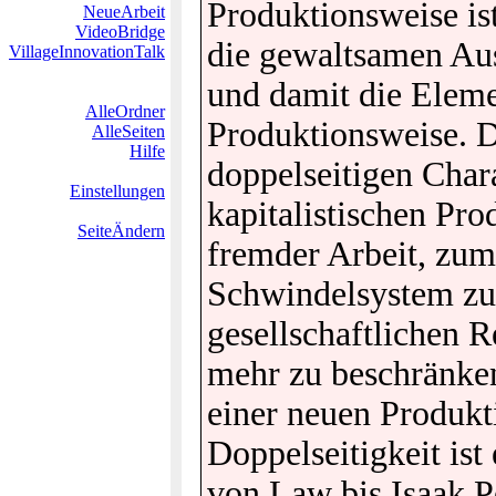
Produktionsweise ist
NeueArbeit
VideoBridge
die gewaltsamen Aus
VillageInnovationTalk
und damit die Eleme
AlleOrdner
Produktionsweise. 
AlleSeiten
Hilfe
doppelseitigen Chara
Einstellungen
kapitalistischen Pr
SeiteÄndern
fremder Arbeit, zum 
Schwindelsystem zu 
gesellschaftlichen
mehr zu beschränken
einer neuen Produkt
Doppelseitigkeit ist
von Law bis Isaak P