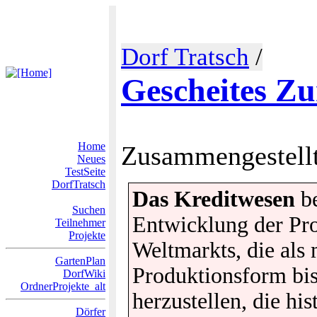
Dorf Tratsch
/
Gescheites Zu
Home
Zusammengestell
Neues
TestSeite
DorfTratsch
Das Kreditwesen
be
Suchen
Entwicklung der Pro
Teilnehmer
Projekte
Weltmarkts, die als
GartenPlan
Produktionsform bi
DorfWiki
OrdnerProjekte_alt
herzustellen, die hi
Dörfer