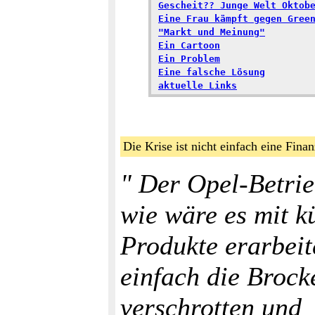
Gescheit?? Junge Welt Oktob
Eine Frau kämpft gegen Gree
"Markt und Meinung"
Ein Cartoon
Ein Problem
Eine falsche Lösung
aktuelle Links
Die Krise ist nicht einfach eine Fina
" Der Opel-Betrie
wie wäre es mit k
Produkte erarbeite
einfach die Brock
verschrotten und