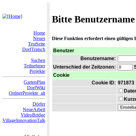
Bitte Benutzername
Home
Neues
Diese Funktion erfordert einen gültigen
TestSeite
DorfTratsch
Benutzer
Benutzername:
Suchen
Teilnehmer
Unterschied der Zeitzonen:
S
Projekte
Cookie
GartenPlan
Cookie ID:
971873
DorfWiki
Date
OrdnerProjekte_alt
Kurze
Dörfer
NeueArbeit
VideoBridge
VillageInnovationTalk