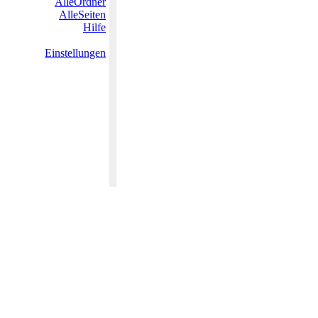
AlleOrdner
AlleSeiten
Hilfe
Einstellungen