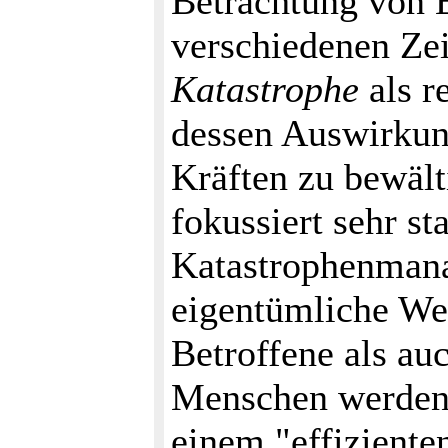
Betrachtung von 
verschiedenen Zei
Katastrophe
als r
dessen Auswirkung
Kräften zu bewält
fokussiert sehr st
Katastrophenmana
eigentümliche We
Betroffene als au
Menschen werden a
einem "effiziente