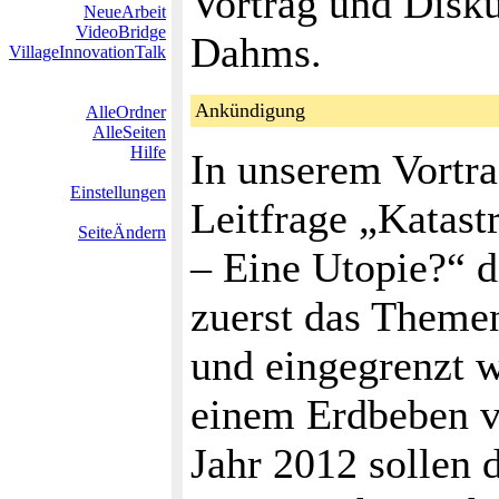
Vortrag und Disku
NeueArbeit
VideoBridge
Dahms.
VillageInnovationTalk
Ankündigung
AlleOrdner
AlleSeiten
Hilfe
In unserem Vortra
Einstellungen
Leitfrage „Katas
SeiteÄndern
– Eine Utopie?“ d
zuerst das Themen
und eingegrenzt w
einem Erdbeben v
Jahr 2012 sollen 