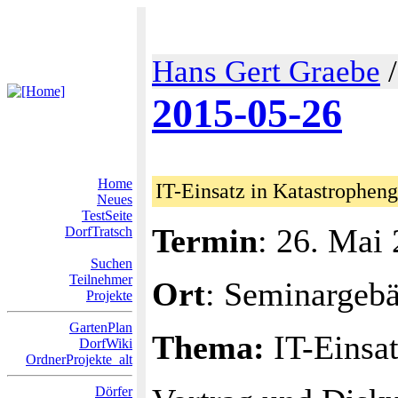
Hans Gert Graebe
2015-05-26
Home
IT-Einsatz in Katastrophen
Neues
TestSeite
Termin
: 26. Mai
DorfTratsch
Suchen
Teilnehmer
Ort
: Seminargeb
Projekte
GartenPlan
Thema:
IT-Einsat
DorfWiki
OrdnerProjekte_alt
Dörfer