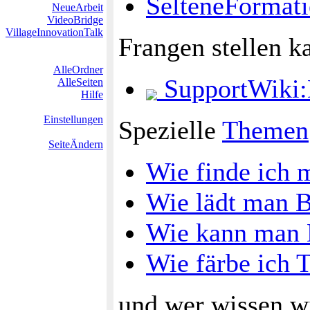
SelteneFormat
NeueArbeit
VideoBridge
VillageInnovationTalk
Frangen stellen k
AlleOrdner
SupportWiki
AlleSeiten
Hilfe
Einstellungen
Spezielle
Themen
SeiteÄndern
Wie finde ich m
Wie lädt man B
Wie kann man 
Wie färbe ich T
und wer wissen wi