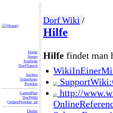
Dorf Wiki
/
Hilfe
Home
Hilfe
findet man h
Neues
TestSeite
DorfTratsch
WikiInEinerMi
Suchen
SupportWiki:
Teilnehmer
Projekte
http://www.wi
GartenPlan
DorfWiki
OnlineReferen
OrdnerProjekte_alt
Dörfer