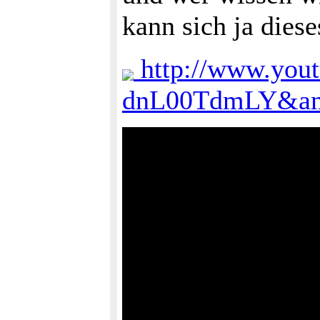
kann sich ja dies
http://www.you
dnL00TdmLY&amp