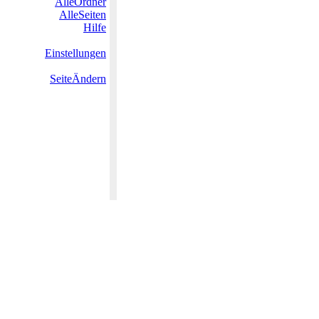
AlleOrdner
AlleSeiten
Hilfe
Einstellungen
SeiteÄndern