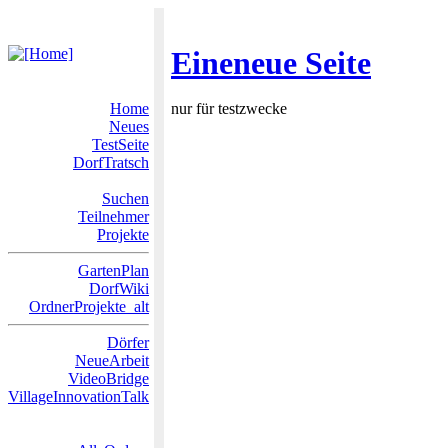
Eineneue Seite
Home
nur für testzwecke
Neues
TestSeite
DorfTratsch
Suchen
Teilnehmer
Projekte
GartenPlan
DorfWiki
OrdnerProjekte_alt
Dörfer
NeueArbeit
VideoBridge
VillageInnovationTalk