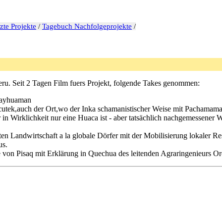
zte Projekte
/
Tagebuch Nachfolgeprojekte
/
Peru. Seit 2 Tagen Film fuers Projekt, folgende Takes genommen:
csayhuaman
utek,auch der Ort,wo der Inka schamanistischer Weise mit Pachamama 
in Wirklichkeit nur eine Huaca ist - aber tatsächlich nachgemessener W
ten Landwirtschaft a la globale Dörfer mit der Mobilisierung lokaler R
us.
e von Pisaq mit Erklärung in Quechua des leitenden Agraringenieurs Or