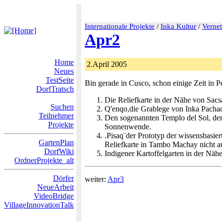
Internationale Projekte
/
Inka Kultur
/
Vernet
Apr2
Home
2.April 2005
Neues
TestSeite
Bin gerade in Cusco, schon einige Zeit in 
DorfTratsch
Die Reliefkarte in der Nähe von Sa
Suchen
Q'enqo,die Grablege von Inka Pachac
Teilnehmer
Den sogenannten Templo del Sol, der 
Projekte
Sonnenwende.
.Pisaq¨der Prototyp der wissensbasier
GartenPlan
Reliefkarte in Tambo Machay nicht a
DorfWiki
Indigener Kartoffelgarten in der Näh
OrdnerProjekte_alt
Dörfer
weiter:
Apr3
NeueArbeit
VideoBridge
VillageInnovationTalk