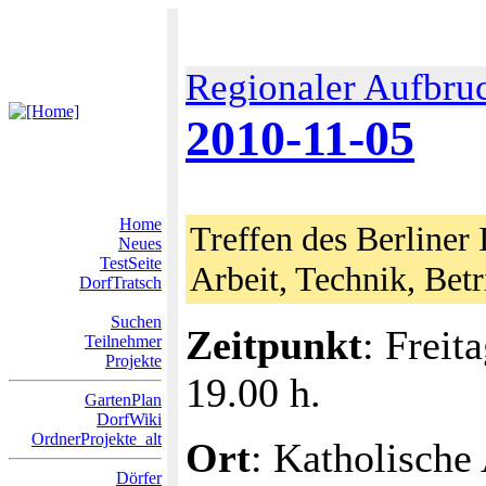
Regionaler Aufbru
2010-11-05
Home
Treffen des Berliner 
Neues
TestSeite
Arbeit, Technik, Bet
DorfTratsch
Suchen
Zeitpunkt
: Freit
Teilnehmer
Projekte
19.00 h.
GartenPlan
DorfWiki
OrdnerProjekte_alt
Ort
: Katholische
Dörfer