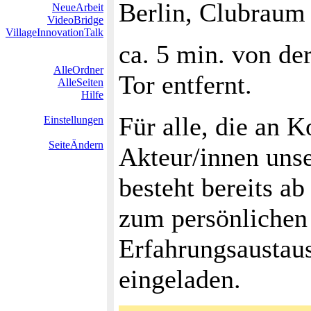
Berlin, Clubraum
NeueArbeit
VideoBridge
VillageInnovationTalk
ca. 5 min. von de
AlleOrdner
Tor entfernt.
AlleSeiten
Hilfe
Für alle, die an 
Einstellungen
SeiteÄndern
Akteur/innen unser
besteht bereits a
zum persönliche
Erfahrungsaustaus
eingeladen.