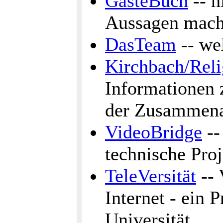
GästeBuch
-- h
Aussagen machen
DasTeam
-- wel
Kirchbach/Rel
Informationen 
der Zusammena
VideoBridge
--
technische Proj
TeleVersität
-- 
Internet - ein 
Universität