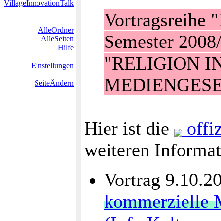
VillageInnovationTalk
Vortragsreihe 
AlleOrdner
Semester 2008
AlleSeiten
Hilfe
"RELIGION I
Einstellungen
MEDIENGESE
SeiteÄndern
Hier ist die
offiz
weiteren Informat
Vortrag 9.10.2
kommerzielle M