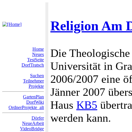
Religion Am 
Home
Die Theologische 
Neues
TestSeite
Universität in Gr
DorfTratsch
2006/2007 eine öff
Suchen
Teilnehmer
Projekte
Jänner 2007 übers
GartenPlan
Haus
KB5
übertra
DorfWiki
OrdnerProjekte_alt
werden kann.
Dörfer
NeueArbeit
VideoBridge