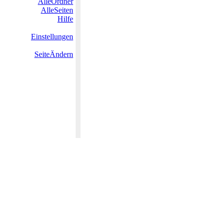
AlleOrdner
AlleSeiten
Hilfe
Einstellungen
SeiteÄndern