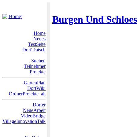
Burgen Und Schloes
Home
Neues
TestSeite
DorfTratsch
Suchen
Teilnehmer
Projekte
GartenPlan
DorfWiki
OrdnerProjekte_alt
Dörfer
NeueArbeit
VideoBridge
VillageInnovationTalk