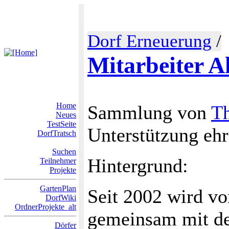
Dorf Erneuerung
/
Mitarbeiter 
Home
Sammlung von
T
Neues
TestSeite
Unterstützung eh
DorfTratsch
Suchen
Hintergrund:
Teilnehmer
Projekte
GartenPlan
Seit 2002 wird v
DorfWiki
OrdnerProjekte_alt
gemeinsam mit de
Dörfer