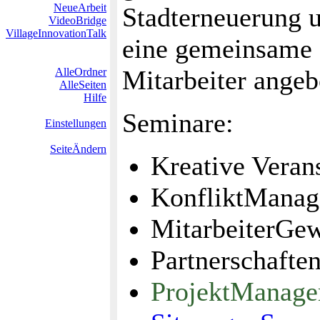
NeueArbeit
Stadterneuerung
VideoBridge
VillageInnovationTalk
eine gemeinsame 
Mitarbeiter angeb
AlleOrdner
AlleSeiten
Hilfe
Seminare:
Einstellungen
SeiteÄndern
Kreative Veran
KonfliktMana
MitarbeiterGe
Partnerschafte
ProjektManag