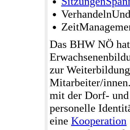
SitzungenSpan
VerhandelnUn
ZeitManageme
Das BHW NÖ hat e
Erwachsenenbildu
zur Weiterbildung
Mitarbeiter/inne
mit der Dorf- und
personelle Identi
eine
Kooperation