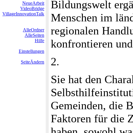
Bildungswelt erg
NeueArbeit
VideoBridge
VillageInnovationTalk
Menschen im länd
regionalen Handl
AlleOrdner
AlleSeiten
konfrontieren und 
Hilfe
Einstellungen
2.
SeiteÄndern
Sie hat den Char
Selbsthilfeinstit
Gemeinden, die Bi
Faktoren für die 
haben, sowohl was