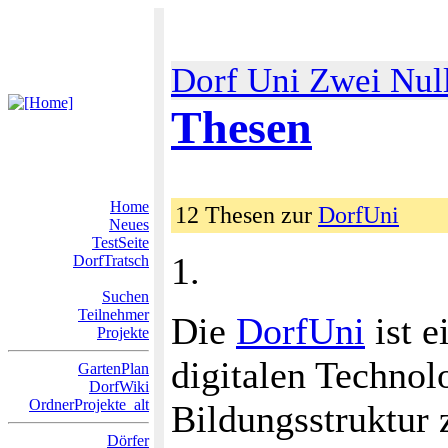
Dorf Uni Zwei Nul
Thesen
Home
12 Thesen zur
DorfUni
Neues
TestSeite
1.
DorfTratsch
Suchen
Teilnehmer
Die
DorfUni
ist 
Projekte
digitalen Technol
GartenPlan
DorfWiki
OrdnerProjekte_alt
Bildungsstruktur z
Dörfer