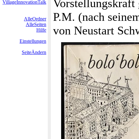
Vorstellungskraft
VillageInnovationTalk
P.M. (nach seine
AlleOrdner
AlleSeiten
von Neustart Sch
Hilfe
Einstellungen
SeiteÄndern