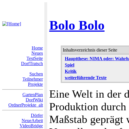
Bolo Bolo
Home
Inhaltsverzeichnis dieser Seite
Neues
TestSeite
Hauptthese: NIMA oder: Wahrhaf
DorfTratsch
Spiel
Kritik
Suchen
weiterführende Texte
Teilnehmer
Projekte
Eine Welt in der d
GartenPlan
DorfWiki
Produktion durch 
OrdnerProjekte_alt
Dörfer
Maßstab geprägt w
NeueArbeit
VideoBridge