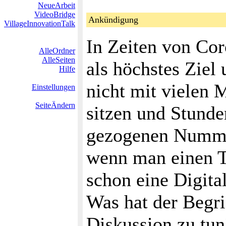
NeueArbeit
VideoBridge
Ankündigung
VillageInnovationTalk
In Zeiten von Co
AlleOrdner
AlleSeiten
als höchstes Ziel
Hilfe
nicht mit vielen 
Einstellungen
SeiteÄndern
sitzen und Stunde
gezogenen Nummer
wenn man einen Te
schon eine Digita
Was hat der Begr
Diskussion zu tu