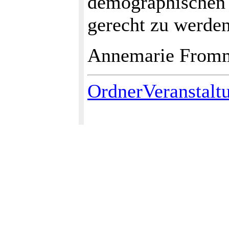
demographischen S
gerecht zu werde
Annemarie Fromm
OrdnerVeranstalt