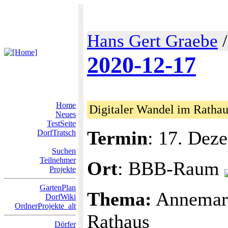
Hans Gert Graebe
2020-12-17
Home
Digitaler Wandel im Rathau
Neues
TestSeite
Termin
: 17. Dez
DorfTratsch
Suchen
Teilnehmer
Ort
: BBB-Raum
Projekte
GartenPlan
Thema:
Annemari
DorfWiki
OrdnerProjekte_alt
Rathaus
Dörfer