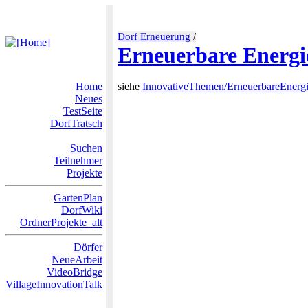
Dorf Erneuerung
/
Erneuerbare Energi
Home
siehe
InnovativeThemen/ErneuerbareEnerg
Neues
TestSeite
DorfTratsch
Suchen
Teilnehmer
Projekte
GartenPlan
DorfWiki
OrdnerProjekte_alt
Dörfer
NeueArbeit
VideoBridge
VillageInnovationTalk