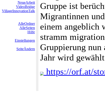
NeueArbeit
Gruppe ist berüch
VideoBridge
VillageInnovationTalk
Migrantinnen und
AlleOrdner
einem angeblich w
AlleSeiten
Hilfe
stramm migrations
Einstellungen
Gruppierung nun 
SeiteÄndern
Jahr wird gewähl
https://orf.at/st