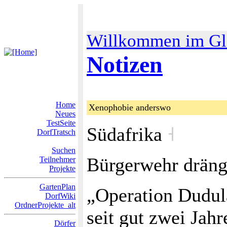
Willkommen im Gl
Notizen
Home
Xenophobie anderswo
Neues
TestSeite
Südafrika
˧
DorfTratsch
Suchen
Bürgerwehr drängt
Teilnehmer
Projekte
GartenPlan
„Operation Dudula
DorfWiki
OrdnerProjekte_alt
seit gut zwei Jahr
Dörfer