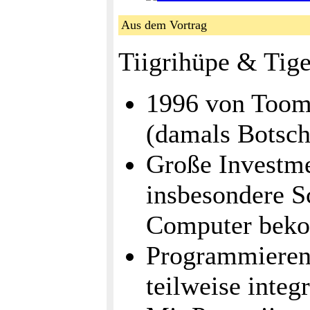
Aus dem Vortrag
Tiigrihüpe & Tig
1996 von Tooma
(damals Botsch
Große Investme
insbesondere S
Computer bek
Programmieren 
teilweise integ