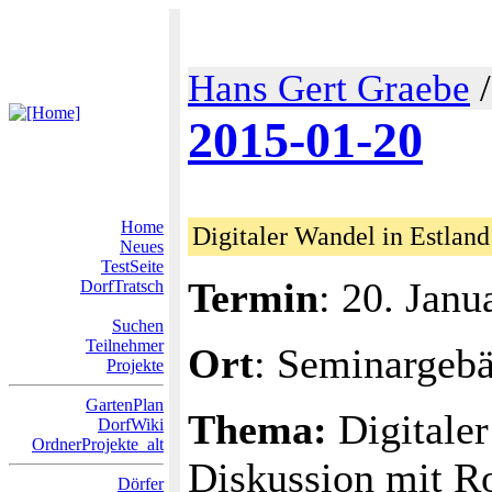
Hans Gert Graebe
2015-01-20
Home
Digitaler Wandel in Estland
Neues
TestSeite
Termin
: 20. Janu
DorfTratsch
Suchen
Teilnehmer
Ort
: Seminargeb
Projekte
GartenPlan
Thema:
Digitaler
DorfWiki
OrdnerProjekte_alt
Diskussion mit Ro
Dörfer