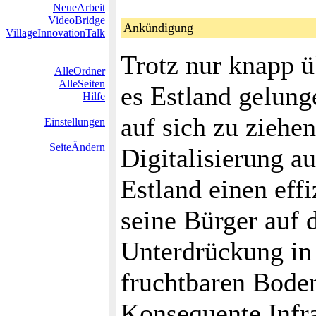
NeueArbeit
VideoBridge
Ankündigung
VillageInnovationTalk
Trotz nur knapp ü
AlleOrdner
AlleSeiten
es Estland gelung
Hilfe
auf sich zu ziehen
Einstellungen
SeiteÄndern
Digitalisierung a
Estland einen eff
seine Bürger auf
Unterdrückung in
fruchtbaren Boden
Konsequente Infra