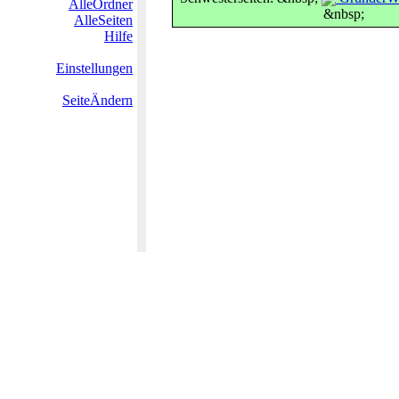
AlleOrdner
&nbsp;
AlleSeiten
Hilfe
Einstellungen
SeiteÄndern