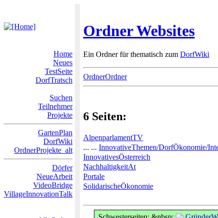
Ordner Websites
Home
Ein Ordner für thematisch zum
DorfWiki
Neues
TestSeite
OrdnerOrdner
DorfTratsch
Suchen
Teilnehmer
6 Seiten:
Projekte
GartenPlan
AlpenparlamentTV
DorfWiki
... ...
InnovativeThemen/DorfÖkonomie/Inte
OrdnerProjekte_alt
InnovativesÖsterreich
NachhaltigkeitAt
Dörfer
Portale
NeueArbeit
VideoBridge
SolidarischeÖkonomie
VillageInnovationTalk
Schwesterseiten: &nbsp;
GründerWi