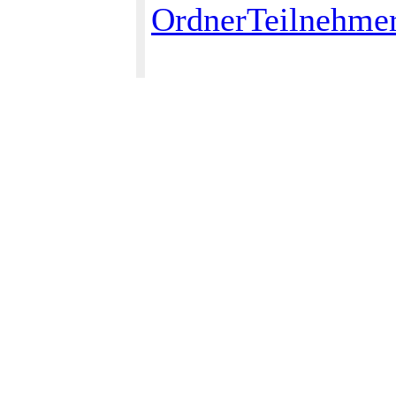
OrdnerTeilnehme