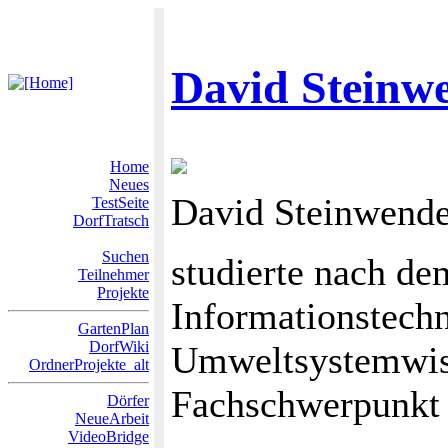
David Steinw
Home
Neues
David Steinwende
TestSeite
DorfTratsch
Suchen
studierte nach de
Teilnehmer
Projekte
Informationstech
GartenPlan
DorfWiki
Umweltsystemwis
OrdnerProjekte_alt
Fachschwerpunkt 
Dörfer
NeueArbeit
VideoBridge