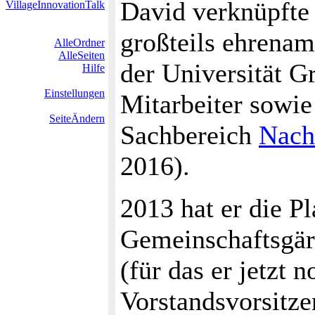
David verknüpfte
VillageInnovationTalk
großteils ehrena
AlleOrdner
AlleSeiten
der Universität G
Hilfe
Einstellungen
Mitarbeiter sowie
SeiteÄndern
Sachbereich
Nach
2016).
2013 hat er die P
Gemeinschaftsgär
(für das er jetzt n
Vorstandsvorsitz