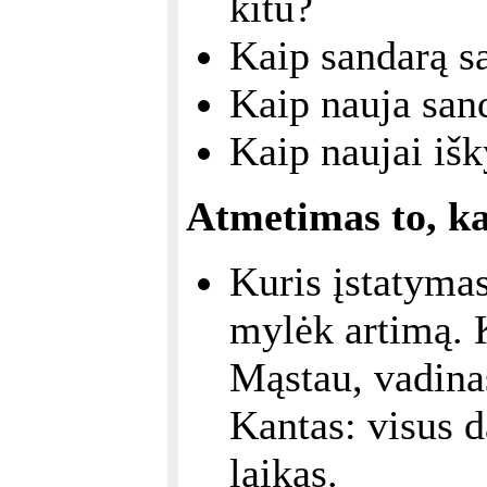
kitu?
Kaip sandarą s
Kaip nauja sand
Kaip naujai iš
Atmetimas to, ka
Kuris įstatyma
mylėk artimą. 
Mąstau, vadinas
Kantas: visus d
laikas.