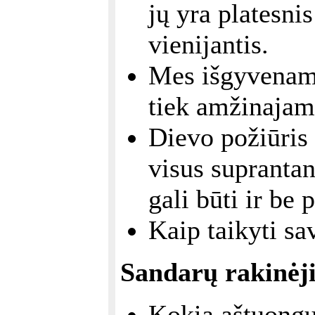
jų yra platesni
vienijantis.
Mes išgyvename
tiek amžinaja
Dievo požiūris
visus suprantant
gali būti ir be 
Kaip taikyti sa
Sandarų rakinėj
Kokia aštuongu