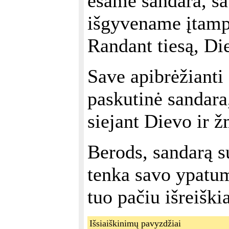
esame sandara, sav
išgyvename įtamp
Randant tiesą, Di
Save apibrėžianti 
paskutinė sandara
siejant Dievo ir 
Berods, sandarą s
tenka savo ypatum
tuo pačiu išreišk
Išsiaiškinimų pavyzdžiai