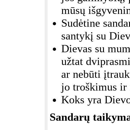
mūsų išgyveni
Sudėtine sandar
santykį su Diev
Dievas su mumi
užtat dviprasmi
ar nebūti įtrauk
jo troškimus i
Koks yra Dievo
Sandarų taikym