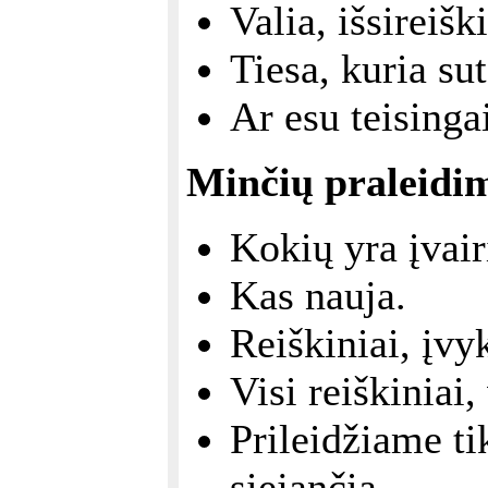
Valia, išsireiš
Tiesa, kuria su
Ar esu teisinga
Minčių praleidi
Kokių yra įvair
Kas nauja.
Reiškiniai, įvy
Visi reiškiniai
Prileidžiame ti
siejančią.