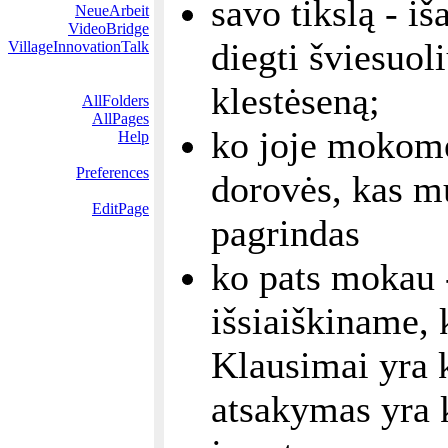
savo tikslą - iša
NeueArbeit
VideoBridge
diegti šviesuol
VillageInnovationTalk
klestėseną;
AllFolders
AllPages
ko joje mokom
Help
Preferences
dorovės, kas 
EditPage
pagrindas
ko pats mokau -
išsiaiškiname, 
Klausimai yra k
atsakymas yra k