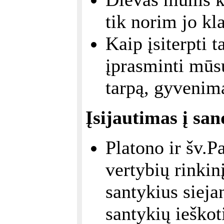
tik norim jo kla
Kaip įsiterpti t
įprasminti mūsų
tarpą, gyvenimą
Įsijautimas į sa
Platono ir šv.P
vertybių rinkinį
santykius siejan
santykių ieškot