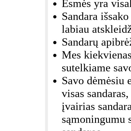
Esmės yra visak
Sandara išsako 
labiau atskleid
Sandarų apibrė
Mes kiekvienas
sutelkiame savo
Savo dėmėsiu e
visas sandaras,
įvairias sandara
sąmoningumu su