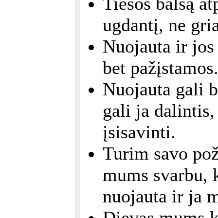
Tiesos balsą at
ugdantį, ne gri
Nuojauta ir jos
bet pažįstamos
Nuojauta gali b
gali ja dalintis
įsisavinti.
Turim savo poži
mums svarbu, k
nuojauta ir ja 
Dievas mums ka