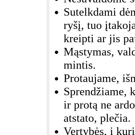
Sutelkdami dėme
ryšį, tuo įtako
kreipti ar jis p
Mąstymas, valda
mintis.
Protaujame, iš
Sprendžiame, ka
ir protą ne ardo
atstato, plečia.
Vertybės, į kur