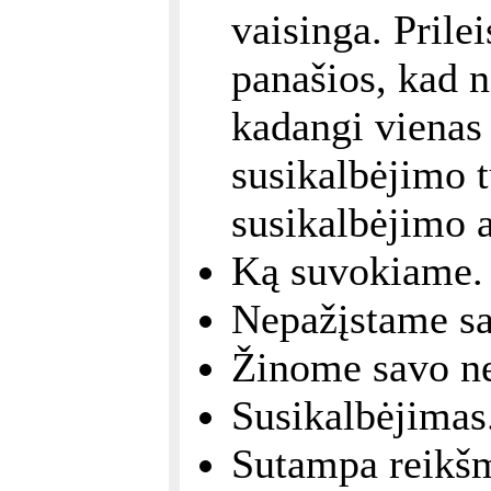
vaisinga. Prile
panašios, kad n
kadangi vienas 
susikalbėjimo t
susikalbėjimo 
Ką suvokiame.
Nepažįstame sa
Žinome savo n
Susikalbėjimas
Sutampa reikšm