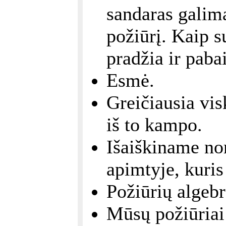
sandaras galima
požiūrį. Kaip 
pradžia ir paba
Esmė.
Greičiausia vis
iš to kampo.
Išaiškiname nor
apimtyje, kuris
Požiūrių algebr
Mūsų požiūriai 