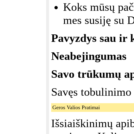
Koks mūsų pači
mes susiję su D
Pavyzdys sau ir 
Neabejingumas
Savo trūkumų a
Savęs tobulinimo 
Geros Valios Pratimai
Išsiaiškinimų api