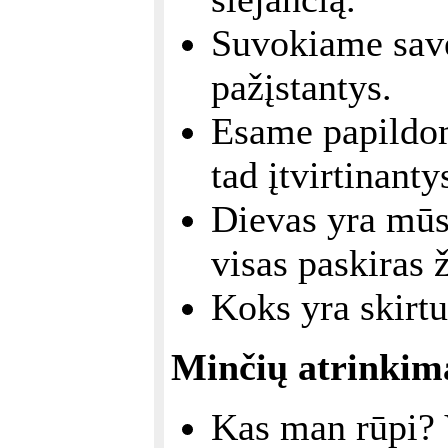
Suvokiame save,
pažįstantys.
Esame papildom
tad įtvirtinanty
Dievas yra mūs
visas paskiras 
Koks yra skirtu
Minčių atrinkim
Kas man rūpi? 