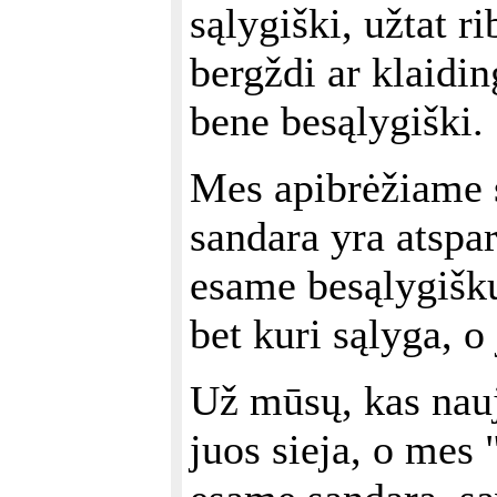
sąlygiški, užtat r
bergždi ar klaidin
bene besąlygiški.
Mes apibrėžiame s
sandara yra atspa
esame besąlygišk
bet kuri sąlyga, o
Už mūsų, kas nauj
juos sieja, o mes 