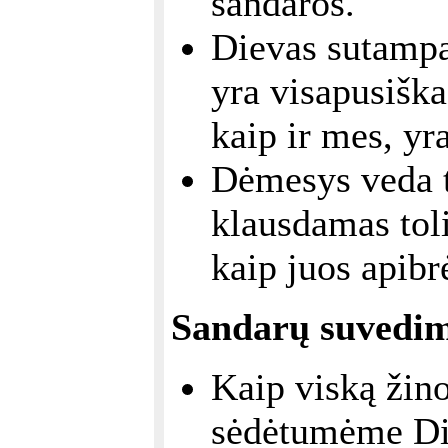
sandaros.
Dievas sutampa
yra visapusiškas
kaip ir mes, yr
Dėmesys veda t
klausdamas tol
kaip juos apib
Sandarų suvedi
Kaip viską žinot
sėdėtumėme Die