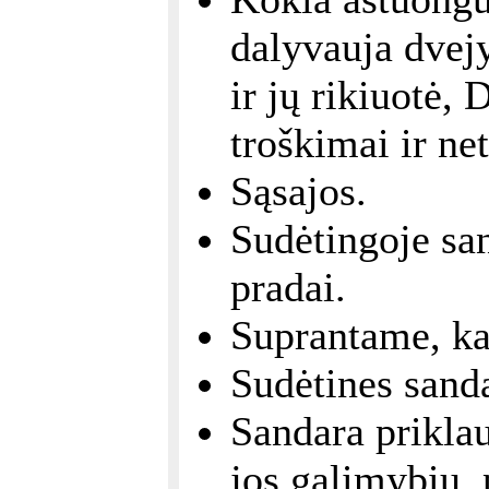
dalyvauja dvejy
ir jų rikiuotė,
troškimai ir ne
Sąsajos.
Sudėtingoje san
pradai.
Suprantame, ka
Sudėtines sanda
Sandara priklau
jos galimybių, 