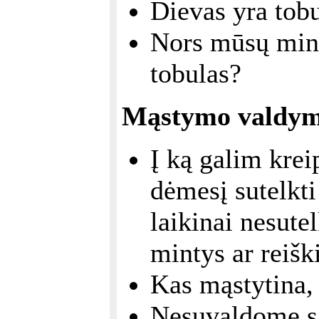
Dievas yra tobu
Nors mūsų mint
tobulas?
Mąstymo valdy
Į ką galim krei
dėmesį sutelkti 
laikinai nesutel
mintys ar reiški
Kas mąstytina,
Nesuvaldome s