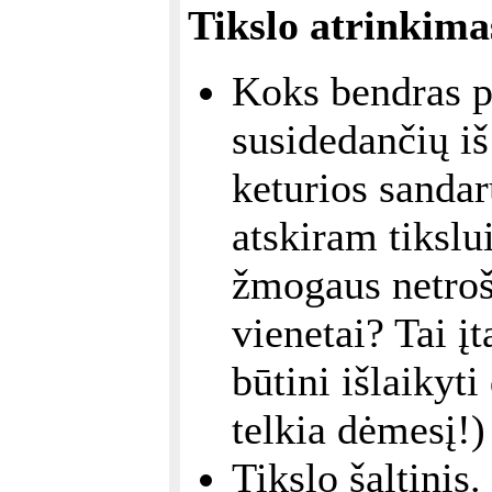
Tikslo atrinkima
Koks bendras p
susidedančių iš
keturios sandar
atskiram tikslu
žmogaus netroš
vienetai? Tai į
būtini išlaikyt
telkia dėmesį!)
Tikslo šaltinis.