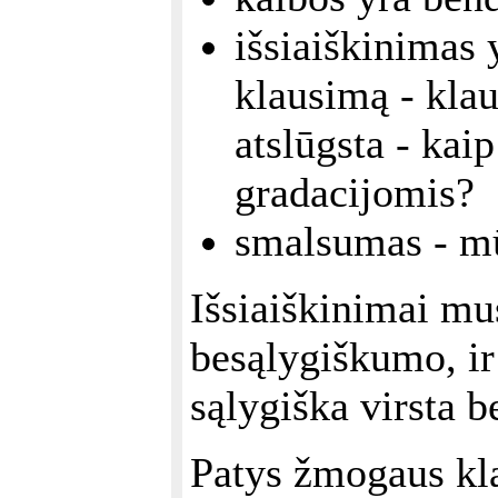
išsiaiškinimas 
klausimą - klau
atslūgsta - kaip
gradacijomis?
smalsumas - mū
Išsiaiškinimai mu
besąlygiškumo, ir
sąlygiška virsta b
Patys žmogaus kla