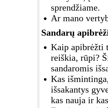
sprendžiame.
Ar mano vertyb
Sandarų apibrėž
Kaip apibrėžti t
reiškia, rūpi? 
sandaromis išsa
Kas išmintinga
išsakantys gyv
kas nauja ir kas