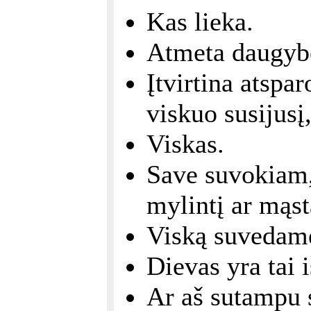
Kas lieka.
Atmeta daugybę
Įtvirtina atspar
viskuo susijusį
Viskas.
Save suvokiam, 
mylintį ar mąsta
Viską suvedame 
Dievas yra tai 
Ar aš sutampu 