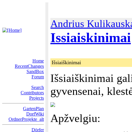
Andrius Kulikausk
Issiaiskinimai
Home
Išsiaiškinimai
RecentChanges
SandBox
Išsiaiškinimai gal
Forum
Search
gyvensenai, klestė
Contributors
Projects
GartenPlan
DorfWiki
Apžvelgiu:
OrdnerProjekte_alt
Dörfer