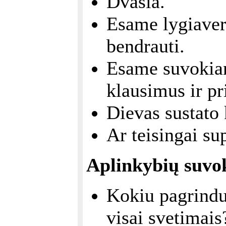
Dvasia.
Esame lygiavert
bendrauti.
Esame suvokian
klausimus ir pr
Dievas sustato 
Ar teisingai su
Aplinkybių suvo
Kokiu pagrindu
visai svetimais