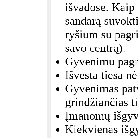
išvadose. Kaip
sandarą suvokti
ryšium su pagri
savo centrą).
Gyvenimu pagrį
Išvesta tiesa n
Gyvenimas patvi
grindžiančias ti
Įmanomų išgyv
Kiekvienas išg