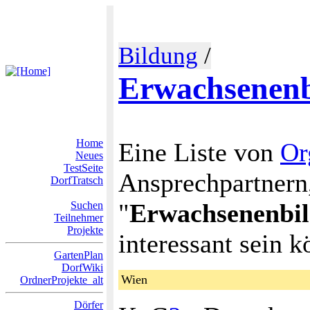
Bildung
/
Erwachsenen
Home
Eine Liste von
Or
Neues
TestSeite
Ansprechpartnern
DorfTratsch
"
Erwachsenenbi
Suchen
Teilnehmer
Projekte
interessant sein 
GartenPlan
DorfWiki
Wien
OrdnerProjekte_alt
Dörfer