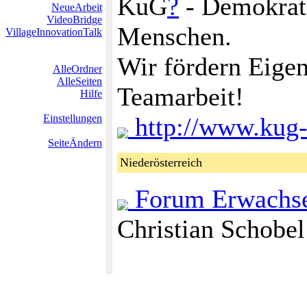
KuG
?
- Demokrati
NeueArbeit
VideoBridge
Menschen.
VillageInnovationTalk
Wir fördern Eigen
AlleOrdner
AlleSeiten
Teamarbeit!
Hilfe
Einstellungen
http://www.kug-
SeiteÄndern
Niederösterreich
Forum Erwachsen
Christian Schobel 