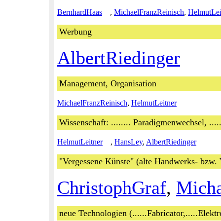
BernhardHaas
,
MichaelFranzReinisch
,
HelmutLei
Werbung
AlbertRiedinger
Management, Organisation
MichaelFranzReinisch
,
HelmutLeitner
Wissenschaft: ........ Paradigmenwechsel, ......
HelmutLeitner
,
HansLey
,
AlbertRiedinger
"Vergessene Künste" (alte Handwerks- bzw. 
ChristophGraf
,
Micha
neue Technologien (......Fabricator,.....Elektr