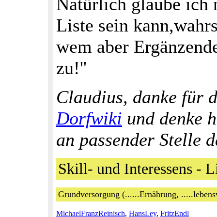
Natürlich glaube ich 
Liste sein kann,wahrs
wem aber Ergänzendes 
zu!''
Claudius, danke für di
Dorfwiki
und denke hi
an passender Stelle 
Skill- und Interessens - L
Grundversorgung (......Ernährung, .....leben
MichaelFranzReinisch
,
HansLey
,
FritzEndl