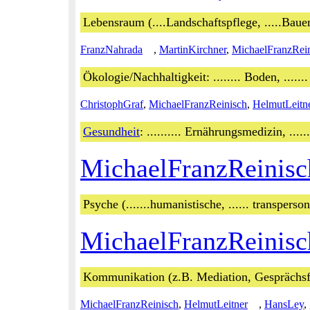
Lebensraum (....Landschaftspflege, .....Baue
FranzNahrada
,
MartinKirchner
,
MichaelFranzRei
Ökologie/Nachhaltigkeit: ........ Boden, ......
ChristophGraf
,
MichaelFranzReinisch
,
HelmutLeitn
Gesundheit
: .......... Ernährungsmedizin, ....
MichaelFranzReinisc
Psyche (.......humanistische, ...... transpers
MichaelFranzReinisc
Kommunikation (z.B. Mediation, Gesprächs
MichaelFranzReinisch
,
HelmutLeitner
,
HansLey
,