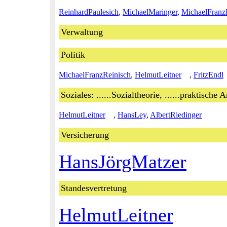
ReinhardPaulesich
,
MichaelMaringer
,
MichaelFranz
Verwaltung
Politik
MichaelFranzReinisch
,
HelmutLeitner
,
FritzEndl
Soziales: ......Sozialtheorie, ......praktische 
HelmutLeitner
,
HansLey
,
AlbertRiedinger
Versicherung
HansJörgMatzer
Standesvertretung
HelmutLeitner