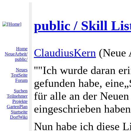
public / Skill Lis
Home
ClaudiusKern
(Neue 
NeueArbeit/
public/
''"Ich wurde daran er
Neues
TestSeite
gefunden habe, eine„
Forum
Suchen
für alle an der Neuen 
Teilnehmer
Projekte
eingeschrieben haben
GartenPlan
Startseite
DorfWiki
Nun habe ich diese Lis