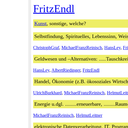
FritzEndl
Kunst
, sonstige, welche?
Selbstfindung, Spirituelles, Lebenssinn, Weis
ChristophGraf
,
MichaelFranzReinisch
,
HansLey
,
Fr
Geldwesen und –Alternativen: .....Tauschkreis
HansLey
,
AlbertRiedinger
,
FritzEndl
Handel, Ökonomie (z.B. ökosoziales Wirtsch
UlrichBurkhard
,
MichaelFranzReinisch
,
HelmutLeit
Energie u.dgl. ........erneuerbare, ........Raum-
MichaelFranzReinisch
,
HelmutLeitner
elektronische Datenverarbeitung, IT, Progr