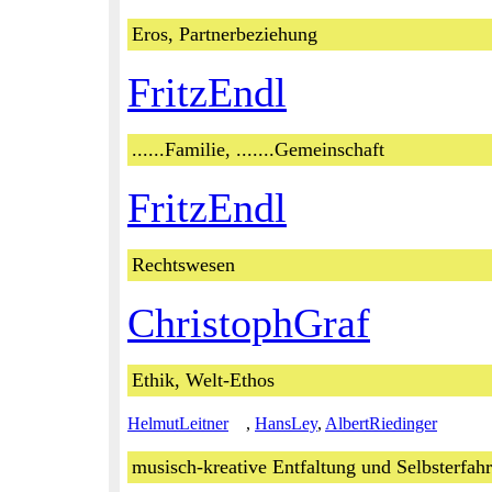
Eros, Partnerbeziehung
FritzEndl
......Familie, .......Gemeinschaft
FritzEndl
Rechtswesen
ChristophGraf
Ethik, Welt-Ethos
HelmutLeitner
,
HansLey
,
AlbertRiedinger
musisch-kreative Entfaltung und Selbsterfah