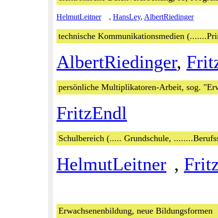
HelmutLeitner
,
HansLey
,
AlbertRiedinger
technische Kommunikationsmedien (.......Print,
AlbertRiedinger
,
Frit
persönliche Multiplikatoren-Arbeit, sog. "E
FritzEndl
Schulbereich (..... Grundschule, ........Beruf
HelmutLeitner
,
Frit
Erwachsenenbildung, neue Bildungsformen