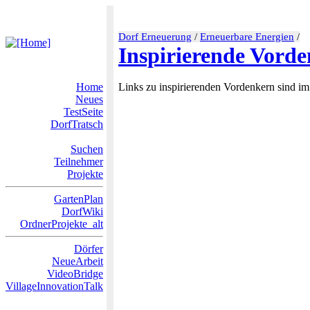
Dorf Erneuerung
/
Erneuerbare Energien
/
Inspirierende Vord
Home
Links zu inspirierenden Vordenkern sind i
Neues
TestSeite
DorfTratsch
Suchen
Teilnehmer
Projekte
GartenPlan
DorfWiki
OrdnerProjekte_alt
Dörfer
NeueArbeit
VideoBridge
VillageInnovationTalk