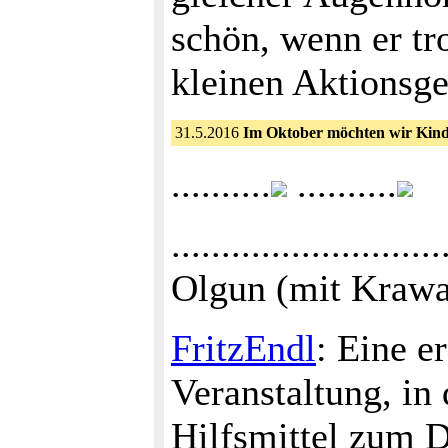
schön, wenn er tr
kleinen Aktionsg
31.5.2016
Im Oktober möchten wir Kind
..........
..........
..........................
Olgun (mit Krawa
FritzEndl
: Eine e
Veranstaltung, in
Hilfsmittel zum D