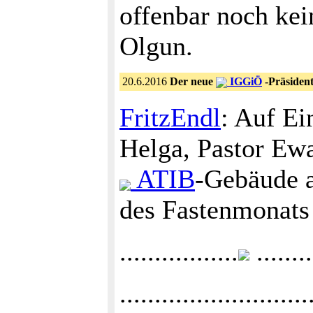
offenbar noch kei
Olgun.
20.6.2016
Der neue
IGGiÖ
-Präsident
FritzEndl
: Auf E
Helga, Pastor Ew
ATIB
-Gebäude a
des Fastenmonats
.................
........
......................