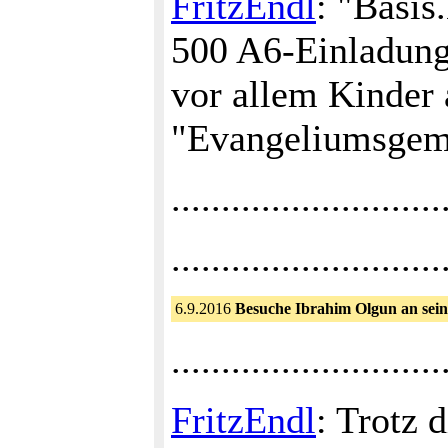
FritzEndl
: "Basis
500 A6-Einladung
vor allem Kinder 
"Evangeliumsgeme
...........................
...........................
6.9.2016
Besuche Ibrahim Olgun an sein
...........................
FritzEndl
: Trotz 