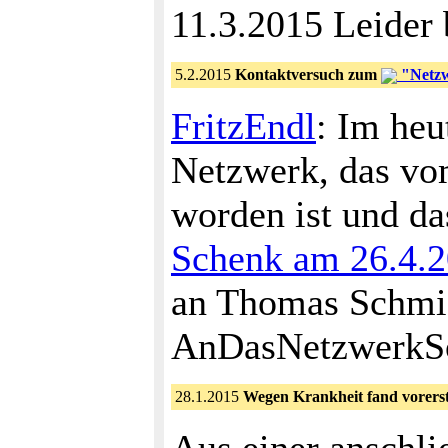
11.3.2015 Leider 
5.2.2015
Kontaktversuch zum
"Netzw
FritzEndl
: Im heu
Netzwerk, das v
worden ist und da
Schenk am 26.4.
an Thomas Schmid
AnDasNetzwerkSo
28.1.2015
Wegen Krankheit fand vorerst