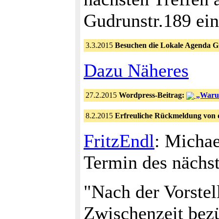
Gudrunstr.189 ein
3.3.2015
Besuchen die Lokale Agenda 
Dazu Näheres
27.2.2015
Wordpress-Beitrag:
„Warum 
8.2.2015
Erfreuliche Rückmeldung von
FritzEndl
: Michae
Termin des nächst
"Nach der Vorstel
Zwischenzeit bezü