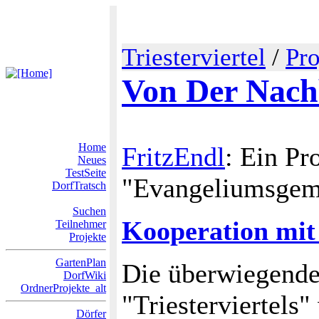
Triesterviertel
/
Pro
Von Der Nach
Home
FritzEndl
: Ein Pr
Neues
TestSeite
"Evangeliumsgemei
DorfTratsch
Suchen
Kooperation mit
Teilnehmer
Projekte
GartenPlan
Die überwiegende
DorfWiki
OrdnerProjekte_alt
"Triesterviertels"
Dörfer