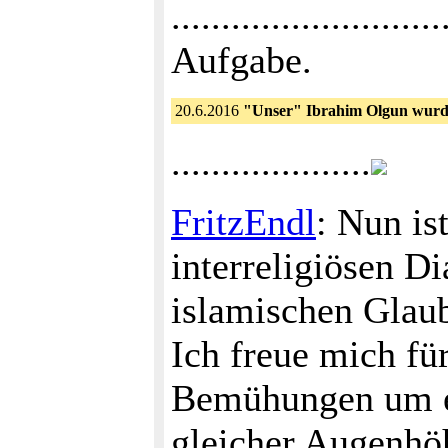
......................
Aufgabe.
20.6.2016
"Unser" Ibrahim Olgun wurde
....................
FritzEndl
: Nun is
interreligiösen D
islamischen Glaub
Ich freue mich fü
Bemühungen um ei
gleicher Augenhöh