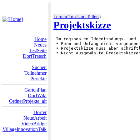
Lernen Tun Und Teilen
/
Projektskizze
Home
 Im regionalen Ideenfindungs- und 
 • Form und Umfang nicht vorgegeben
Neues
 • Projektskizze muss aber schriftl
TestSeite
DorfTratsch
Suchen
Teilnehmer
Projekte
GartenPlan
DorfWiki
OrdnerProjekte_alt
Dörfer
NeueArbeit
VideoBridge
VillageInnovationTalk