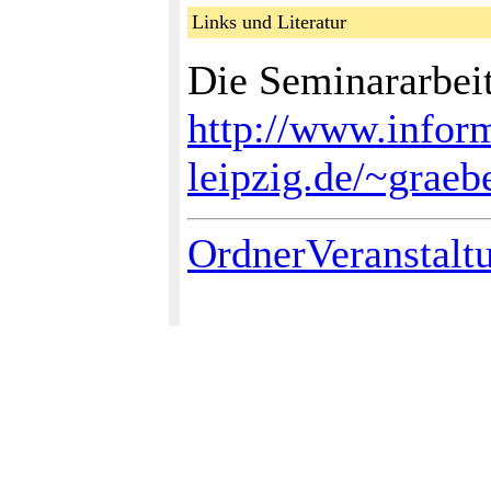
Links und Literatur
Die Seminararbei
http://www.inform
leipzig.de/~graeb
OrdnerVeranstalt