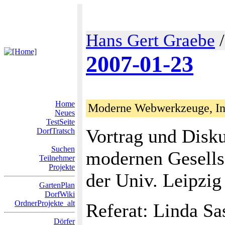
Hans Gert Graebe
2007-01-23
Home
Moderne Webwerkzeuge, Inf
Neues
TestSeite
Vortrag und Disk
DorfTratsch
Suchen
modernen Gesellsc
Teilnehmer
Projekte
der Univ. Leipzig
GartenPlan
DorfWiki
OrdnerProjekte_alt
Referat: Linda Sa
Dörfer