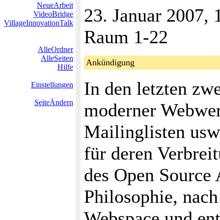
NeueArbeit
23. Januar 2007, 
VideoBridge
VillageInnovationTalk
Raum 1-22
AlleOrdner
AlleSeiten
Ankündigung
Hilfe
In den letzten zw
Einstellungen
SeiteÄndern
moderner Webwerk
Mailinglisten us
für deren Verbreit
des Open Source 
Philosophie, nach
Webspace und ent