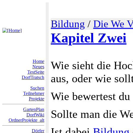
Bildung
/
Die We V
Kapitel Zwei
Home
Wie sieht die Hoc
Neues
TestSeite
aus, oder wie sol
DorfTratsch
Suchen
Wie bewertest du 
Teilnehmer
Projekte
GartenPlan
Sollte man die We
DorfWiki
OrdnerProjekte_alt
Ist dabei
Bildung
Dörfer