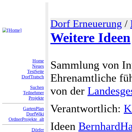
Dorf Erneuerung
/
Weitere Ideen
Home
Sammlung von Inp
Neues
TestSeite
Ehrenamtliche führ
DorfTratsch
von der
Landesges
Suchen
Teilnehmer
Projekte
Verantwortlich:
K
GartenPlan
DorfWiki
OrdnerProjekte_alt
Ideen
BernhardHa
Dörfer