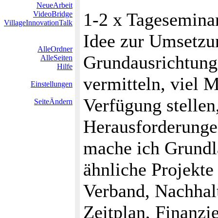
NeueArbeit
1-2 x Tagesemina
VideoBridge
VillageInnovationTalk
Idee zur Umsetzu
AlleOrdner
Grundausrichtung:
AlleSeiten
Hilfe
vermitteln, viel 
Einstellungen
Verfügung stellen
SeiteÄndern
Herausforderunge
mache ich Grundl
ähnliche Projekte
Verband, Nachhalt
Zeitplan, Finanzi