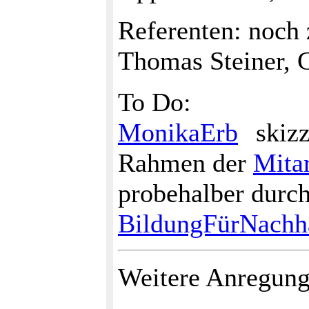
Referenten: noch
Thomas Steiner, G
To Do:
MonikaErb
skizz
Rahmen der
Mita
probehalber durch
BildungFürNachh
Weitere Anregung