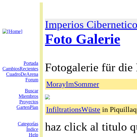
Imperios Cibernetic
Foto Galerie
Portada
Fotogalerie für die
CambiosRecientes
CuadroDeArena
Forum
MorayImSommer
Buscar
Miembros
Proyectos
GartenPlan
InfiltrationsWüste
in Piquillaq
haz click al titulo
Categorías
Índice
Help