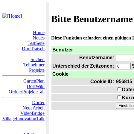
Bitte Benutzername
Home
Neues
Diese Funktion erfordert einen gültigen
TestSeite
DorfTratsch
Benutzer
Benutzername:
Suchen
Teilnehmer
Unterschied der Zeitzonen:
S
Projekte
Cookie
GartenPlan
Cookie ID:
956815
DorfWiki
Date
OrdnerProjekte_alt
Kurze
Dörfer
NeueArbeit
VideoBridge
VillageInnovationTalk