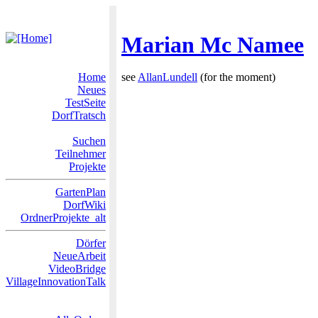
Marian Mc Namee
Home
see
AllanLundell
(for the moment)
Neues
TestSeite
DorfTratsch
Suchen
Teilnehmer
Projekte
GartenPlan
DorfWiki
OrdnerProjekte_alt
Dörfer
NeueArbeit
VideoBridge
VillageInnovationTalk