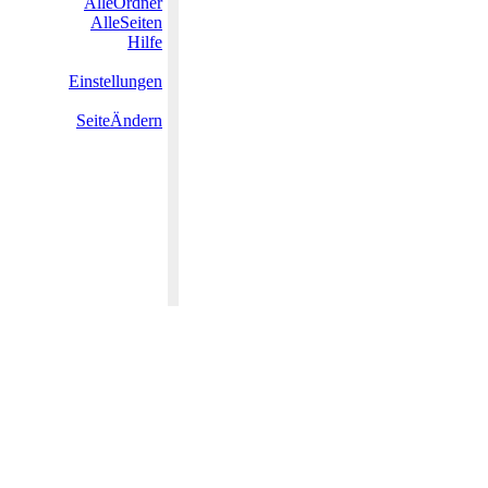
AlleOrdner
AlleSeiten
Hilfe
Einstellungen
SeiteÄndern