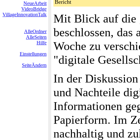
Bericht
NeueArbeit
VideoBridge
VillageInnovationTalk
Mit Blick auf die
beschlossen, das
AlleOrdner
AlleSeiten
Woche zu versch
Hilfe
Einstellungen
"digitale Gesells
SeiteÄndern
In der Diskussion
und Nachteile digi
Informationen geg
Papierform. Im Ze
nachhaltig und zuk