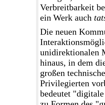
Verbreitbarkeit be
ein Werk auch
tat
Die neuen Kommu
Interaktionsmögli
unidirektionalen 
hinaus, in dem di
großen technische
Privilegierten vo
bedeutet "digital
zu Formen des "gr