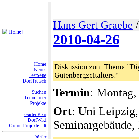
Hans Gert Graebe
2010-04-26
Home
Diskussion zum Thema "Digi
Neues
Gutenbergzeitalters?"
TestSeite
DorfTratsch
Termin
: Montag,
Suchen
Teilnehmer
Projekte
Ort
: Uni Leipzig,
GartenPlan
DorfWiki
Seminargebäude,
OrdnerProjekte_alt
Dörfer