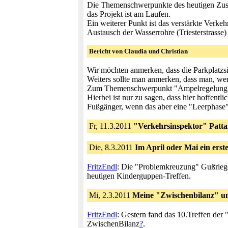
Die Themenschwerpunkte des heutigen Zusa
das Projekt ist am Laufen.
Ein weiterer Punkt ist das verstärkte Verk
Austausch der Wasserrohre (Triesterstrasse) 
Bericht von Claudia und Christian
Wir möchten anmerken, dass die Parkplatzsi
Weiters sollte man anmerken, dass man, wen
Zum Themenschwerpunkt "Ampelregelung" 
Hierbei ist nur zu sagen, dass hier hoffent
Fußgänger, wenn das aber eine "Leerphase"
Fr, 11.3.2011
"Verkehrsinspektor" Patta
Die, 8.3.2011
Im April oder Mai ein ers
FritzEndl
: Die "Problemkreuzung" Gußriege
heutigen Kinderguppen-Treffen.
Mi, 2.3.2011
Meine "Zwischenbilanz" un
FritzEndl
: Gestern fand das 10.Treffen der
ZwischenBilanz
?
.