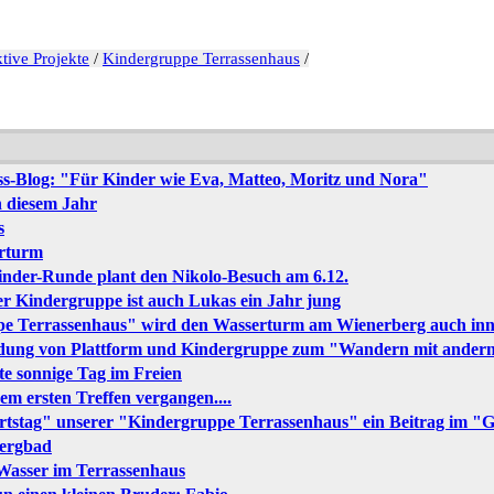
tive Projekte
/
Kindergruppe Terrassenhaus
/
ss-Blog: "Für Kinder wie Eva, Matteo, Moritz und Nora"
in diesem Jahr
s
erturm
inder-Runde plant den Nikolo-Besuch am 6.12.
er Kindergruppe ist auch Lukas ein Jahr jung
pe Terrassenhaus" wird den Wasserturm am Wienerberg auch inn
adung von Plattform und Kindergruppe zum "Wandern mit ander
tzte sonnige Tag im Freien
 dem ersten Treffen vergangen....
rtstag" unserer "Kindergruppe Terrassenhaus" ein Beitrag im 
bergbad
 Wasser im Terrassenhaus