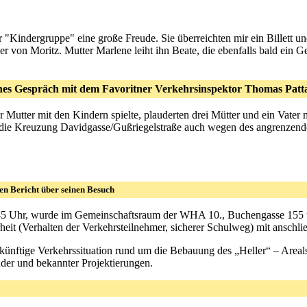
r "Kindergruppe" eine große Freude. Sie überreichten mir ein Billett u
er von Moritz. Mutter Marlene leiht ihn Beate, die ebenfalls bald ein 
hes Gespräch mit dem Favoritner Verkehrsinspektor Thomas Patt
Mutter mit den Kindern spielte, plauderten drei Mütter und ein Vater m
 die Kreuzung Davidgasse/Gußriegelstraße auch wegen des angrenzende
en Bericht über seinen Besuch
.45 Uhr, wurde im Gemeinschaftsraum der WHA 10., Buchengasse 155 üb
eit (Verhalten der Verkehrsteilnehmer, sicherer Schulweg) mit anschli
künftige Verkehrssituation rund um die Bebauung des „Heller“ – Areal
nder und bekannter Projektierungen.