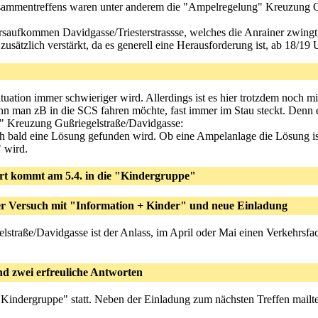
mmentreffens waren unter anderem die "Ampelregelung" Kreuzung Gus
ehrsaufkommen Davidgasse/Triesterstrassse, welches die Anrainer zwin
zusätzlich verstärkt, da es generell eine Herausforderung ist, ab 18/19 
tuation immer schwieriger wird. Allerdings ist es hier trotzdem noch m
n man zB in die SCS fahren möchte, fast immer im Stau steckt. Denn es 
Kreuzung Gußriegelstraße/Davidgasse:
lich bald eine Lösung gefunden wird. Ob eine Ampelanlage die Lösung is
 wird.
rt kommt am 5.4. in die "Kindergruppe"
ter Versuch mit "Information + Kinder" und neue Einladung
lstraße/Davidgasse ist der Anlass, im April oder Mai einen Verkehrsf
d zwei erfreuliche Antworten
 "Kindergruppe" statt. Neben der Einladung zum nächsten Treffen mailt