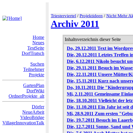
Triesterviertel
/
Projektideen
/
Nicht Mehr Ak
Archiv 2011
Home
Inhaltsverzeichnis dieser Seite
Neues
TestSeite
Do, 29.12.2011 Text im Wordpre
DorfTratsch
Die, 20.12.2011 Letztes Treffen 
Die, 6.12.2011 Nikolo besucht un
Suchen
Die, 29.11.2011 Besuch im Wass
Teilnehmer
Die, 22.11.2011 Unsere Mütter/K
Projekte
Die, 15.11.2011 Kurz nach unser
GartenPlan
Do, 10.11.2011 Die "Kindergrup
DorfWiki
Mi, 2.11.2011 Gemeinsame Einl
OrdnerProjekte_alt
Die, 18.10.2011 Vielleicht der le
Dörfer
Die, 11.10.2011 Ein Jahr ist seit
NeueArbeit
Mi, 28.9.2011 Zum ersten "Gebu
VideoBridge
Die, 19.7.2011 Besuch im Laaer
VillageInnovationTalk
Die, 12.7.2011 Sonne, Sand und