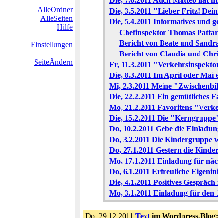
Die, 7.6.2011 Auch Matteo hat n
AlleOrdner
Die, 3.5.2011 "Lieber Fritz! Dein
AlleSeiten
Die, 5.4.2011 Informatives und 
Hilfe
Chefinspektor Thomas Pattart
Bericht von Beate und Sandr
Einstellungen
Bericht von Claudia und Chri
SeiteÄndern
Fr, 11.3.2011 "Verkehrsinspekto
Die, 8.3.2011 Im April oder Mai
Mi, 2.3.2011 Meine "Zwischenbi
Die, 22.2.2011 Ein gemütliches Fa
Mo, 21.2.2011 Favoritens "Verk
Die, 15.2.2011 Die "Kerngruppe" 
Do, 10.2.2011 Gebe die Einladung
Do, 3.2.2011 Die Kindergruppe wi
Do, 27.1.2011 Gestern die Kind
Mo, 17.1.2011 Einladung für nä
Do, 6.1.2011 Erfreuliche Eigenini
Die, 4.1.2011 Positives Gespräc
Mo, 3.1.2011 Einladung für den 
Do, 29.12.2011
Text
im Wordpress-Blog