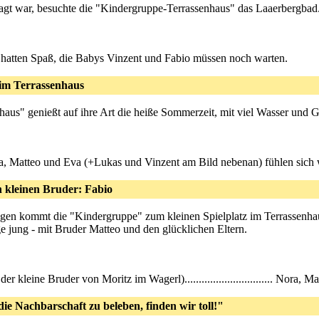
agt war, besuchte die "Kindergruppe-Terrassenhaus" das Laaerbergbad.
 Matteo hatten Spaß, die Babys Vinzent und Fabio müssen noch warten.
im Terrassenhaus
aus" genießt auf ihre Art die heiße Sommerzeit, mit viel Wasser und Ga
...Moritz, Nora, Matteo und Eva (+Lukas und Vinzent am Bild nebenan) fühlen s
 kleinen Bruder: Fabio
gen kommt die "Kindergruppe" zum kleinen Spielplatz im Terrassenha
e jung - mit Bruder Matteo und den glücklichen Eltern.
der kleine Bruder von Moritz im Wagerl)............................... Nora,
die Nachbarschaft zu beleben, finden wir toll!"