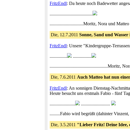
FritzEndl
: Da heute noch Badewetter anges
.....................................
.............................Moritz, Nora und
Die, 12.7.2011
Sonne, Sand und Wasser 
FritzEndl
: Unsere "Kindergruppe-Terrassenh
...............
................
...............................................
Die, 7.6.2011
Auch Matteo hat nun einen
FritzEndl
: An sonnigen Dienstag-Nachmitta
Heute besucht uns erstmals Fabio - fünf Tag
......................
.........................
.........Fabio wird begrüßt (dahinter Vinzent, 
Die, 3.5.2011
"Lieber Fritz! Deine Idee, 