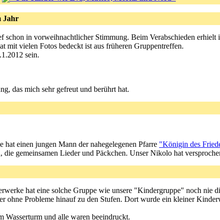
m Jahr
ief schon in vorweihnachtlicher Stimmung. Beim Verabschieden erhielt 
t mit vielen Fotos bedeckt ist aus früheren Gruppentreffen.
.1.2012 sein.
tzung, das mich sehr gefreut und berührt hat.
pe hat einen jungen Mann der nahegelegenen Pfarre
"Königin des Fried
ch, die gemeinsamen Lieder und Päckchen. Unser Nikolo hat versproche
serwerke hat eine solche Gruppe wie unsere "Kindergruppe" noch nie d
r ohne Probleme hinauf zu den Stufen. Dort wurde ein kleiner Kinderw
m Wasserturm und alle waren beeindruckt.