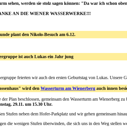
urm sehen, werden sie stolz sagen können: "Da war ich schon obe
ANKE AN DIE WIENER WASSERWERKE!!!
unde plant den Nikolo-Besuch am 6.12.
rgruppe ist auch Lukas ein Jahr jung
dergruppe feierten wir auch den ersten Geburtstag von Lukas. Unsere G
assenhaus" wird den
Wasserturm am Wienerberg
auch innen besi
 der Plan beschlossen, gemeinsam den Wasserturm am Wienerberg zu 
nstag, 29.11. um 15.30 Uhr.
ßen Stufen neben dem Hofer-Parkplatz und wir gehen gemeinsam hinau
n die wenigen Stufen überwinden, die sich uns in den Weg stellen w