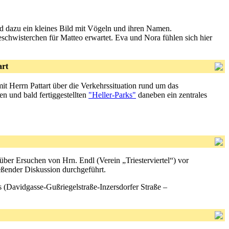
nd dazu ein kleines Bild mit Vögeln und ihren Namen.
Geschwisterchen für Matteo erwartet. Eva und Nora fühlen sich hier
art
it Herrn Pattart über die Verkehrssituation rund um das
n und bald fertiggestellten
"Heller-Parks"
daneben ein zentrales
er Ersuchen von Hrn. Endl (Verein „Triesterviertel“) vor
eßender Diskussion durchgeführt.
s (Davidgasse-Gußriegelstraße-Inzersdorfer Straße –