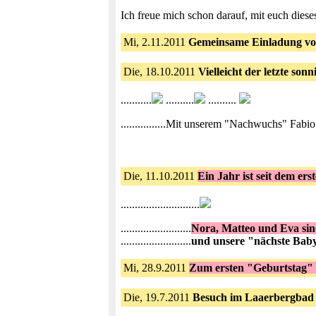
Ich freue mich schon darauf, mit euch die
Mi, 2.11.2011
Gemeinsame Einladung vo
Die, 18.10.2011
Vielleicht der letzte son
...........
..........
..........
................Mit unserem "Nachwuchs" Fabio 
Die, 11.10.2011
Ein Jahr ist seit dem er
............................
.........................
Nora, Matteo und Eva sin
.........................
und unsere "nächste Bab
Mi, 28.9.2011
Zum ersten "Geburtstag"
Die, 19.7.2011
Besuch im Laaerbergbad