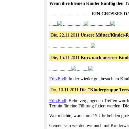
Wenn ihre kleinen Kinder künftig den T
.....................................
EIN GROSSES D
.......
..................
..................
Die, 22.11.2011
Unsere Mütter/Kinder-R
....................................
Die, 15.11.2011
Kurz nach unserer Kinde
...................
..........
FritzEndl
: In der wieder gut besuchten Kin
Do, 10.11.2011
Die "Kindergruppe Terr
FritzEndl
: Beim vergangenen Treffen wurde
Termin für eine Führung fixiert werden:
Die
Wer möchte, wartet um 15 Uhr bei den gro
Gemeinsam werden wir auch mit Kinderwäge