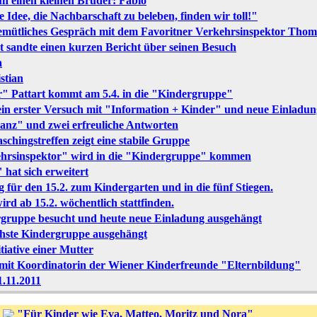
un einen kleinen Bruder: Fabio
e Idee, die Nachbarschaft zu beleben, finden wir toll!"
gemütliches Gespräch mit dem Favoritner Verkehrsinspektor Thom
 sandte einen kurzen Bericht über seinen Besuch
a
stian
r" Pattart kommt am 5.4. in die "Kindergruppe"
 ein erster Versuch mit "Information + Kinder" und neue Einladun
lanz" und zwei erfreuliche Antworten
schingstreffen zeigt eine stabile Gruppe
ehrsinspektor" wird in die "Kindergruppe" kommen
hat sich erweitert
 für den 15.2. zum Kindergarten und in die fünf Stiegen.
rd ab 15.2. wöchentlich stattfinden.
ergruppe besucht und heute neue Einladung ausgehängt
chste Kindergruppe ausgehängt
tiative einer Mutter
h mit Koordinatorin der Wiener Kinderfreunde "Elternbildung"
1.11.2011
:
"Für Kinder wie Eva, Matteo, Moritz und Nora"