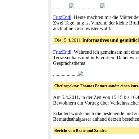
.............
...................
FritzEndl
: Heute machten mir die Mütter de
Zwei Tage jung ist Vinzent, der kleine Brud
auch ohne Geschwister wohl.
Die, 5.4.2011
Informatives und gemütlic
FritzEndl
: Während ich gemeinsam mit einer 
Terrassenhaus und in Favoriten. Dabei war
Gesprächsthema.
....................
Chefinspektor Thomas Pattart sandte einen kurz
Am 5.4.2011, in der Zeit von 15.15 bis 16
Bewohnern ein Vortrag über Verkehrssicherh
Erläutert wurde auch die bestehende und zu
Bernardtsthalgasse) anhand derzeit bestehe
Bericht von Beate und Sandra