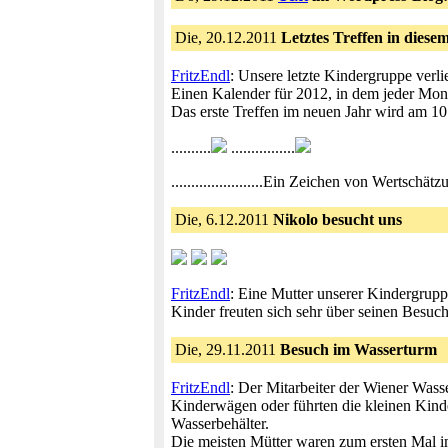
Die, 20.12.2011
Letztes Treffen in diese
FritzEndl
: Unsere letzte Kindergruppe verl
Einen Kalender für 2012, in dem jeder Mona
Das erste Treffen im neuen Jahr wird am 10
..........
................
.......................Ein Zeichen von Wertschä
Die, 6.12.2011
Nikolo besucht uns
FritzEndl
: Eine Mutter unserer Kindergrup
Kinder freuten sich sehr über seinen Besu
Die, 29.11.2011
Besuch im Wasserturm
FritzEndl
: Der Mitarbeiter der Wiener Was
Kinderwägen oder führten die kleinen Kinde
Wasserbehälter.
Die meisten Mütter waren zum ersten Mal i