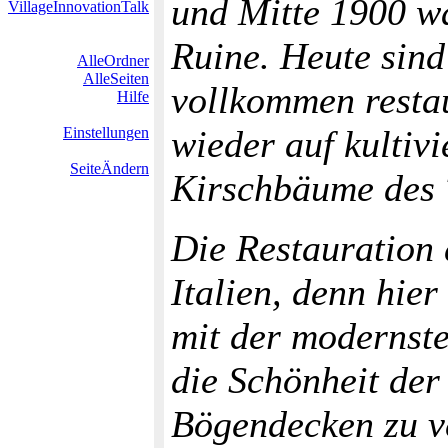
und Mitte 1900 wa
VillageInnovationTalk
Ruine. Heute sind
AlleOrdner
AlleSeiten
vollkommen restau
Hilfe
wieder auf kultiv
Einstellungen
SeiteÄndern
Kirschbäume des 
Die Restauration d
Italien, denn hier
mit der modernst
die Schönheit der
Bögendecken zu v