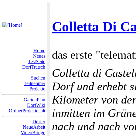
Colletta Di C
Home
das erste "telemat
Neues
TestSeite
DorfTratsch
Colletta di Castel
Suchen
Dorf und erhebt s
Teilnehmer
Projekte
Kilometer von der
GartenPlan
DorfWiki
inmitten im Grüne
OrdnerProjekte_alt
Dörfer
nach und nach vo
NeueArbeit
VideoBridge