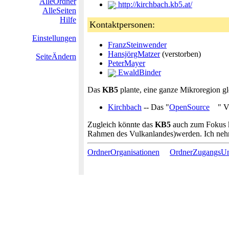
AlleOrdner
http://kirchbach.kb5.at/
AlleSeiten
Hilfe
Kontaktpersonen:
Einstellungen
FranzSteinwender
HansjörgMatzer
(verstorben)
SeiteÄndern
PeterMayer
EwaldBinder
Das
KB5
plante, eine ganze Mikroregion gl
Kirchbach
-- Das "
OpenSource
" V
Zugleich könnte das
KB5
auch zum Fokus kl
Rahmen des Vulkanlandes)werden. Ich nehm
OrdnerOrganisationen
OrdnerZugangsU