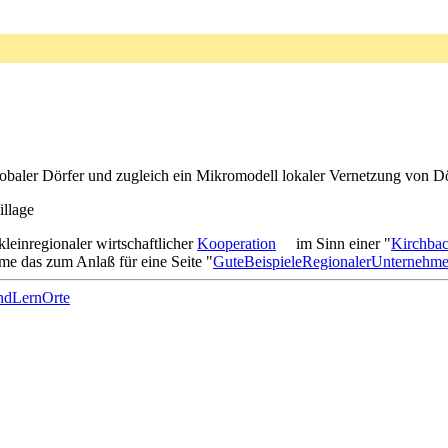
obaler Dörfer und zugleich ein Mikromodell lokaler Vernetzung von Dör
illage
einregionaler wirtschaftlicher
Kooperation
im Sinn einer "
Kirchba
e das zum Anlaß für eine Seite "
GuteBeispieleRegionalerUnternehme
ndLernOrte