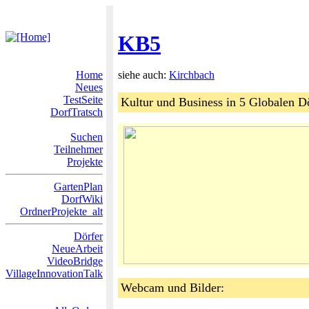
KB5
Home
siehe auch:
Kirchbach
Neues
TestSeite
Kultur und Business in 5 Globalen D
DorfTratsch
Suchen
Teilnehmer
Projekte
GartenPlan
DorfWiki
OrdnerProjekte_alt
Dörfer
NeueArbeit
VideoBridge
VillageInnovationTalk
Webcam und Bilder: