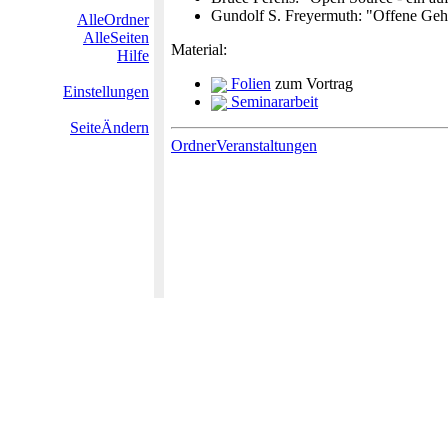
Gundolf S. Freyermuth: "Offene Geh
AlleOrdner
AlleSeiten
Material:
Hilfe
Folien
zum Vortrag
Einstellungen
Seminararbeit
SeiteÄndern
OrdnerVeranstaltungen