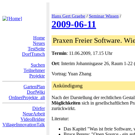
Hans Gert Graebe
/
Seminar Wissen
/
2009-06-11
Home
Praxen Freier Software. Wie
Neues
TestSeite
Termin
: 11.06.2009, 17.15 Uhr
DorfTratsch
Ort
: Interim Johannisgasse 26, Raum 1-22 
Suchen
Teilnehmer
Vortrag: Yuan Zhang
Projekte
Ankündigung
GartenPlan
DorfWiki
OrdnerProjekte_alt
Nach der Darstellung der rechtlichen Gesta
Möglichkeiten
sich in gesellschaftlichen 
Dörfer
zurückwirkt.
NeueArbeit
Literatur:
VideoBridge
VillageInnovationTalk
Das Kapitel "Was ist freie Software, 
Bruce Perens: "Open Source - ein a