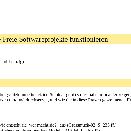
 Freie Softwareprojekte funktionieren
(Uni Leipzig)
ltungsspielräume im letzten Seminar geht es diesmal darum aufzuzeigen
Praxen um- und durchsetzen, und wie die in diese Praxen gewonnenen 
wie entsteht sie, wer macht sie?" aus (Grassmuck-02, S. 233 ff.)
ufstrebendes ökonomisches Modell". OS-Jahrbuch 2007