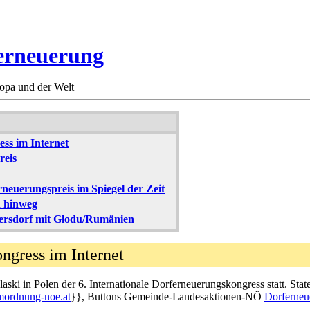
ferneuerung
opa und der Welt
ss im Internet
reis
neuerungspreis im Spiegel der Zeit
n hinweg
ersdorf mit Glodu/Rumänien
ongress im Internet
ski in Polen der 6. Internationale Dorferneuerungskongress statt. Sta
mordnung-noe.at
}}, Buttons Gemeinde-Landesaktionen-NÖ
Dorferneu