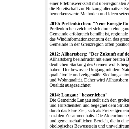
einer Erlebniswerkstatt mit überregionale
die Bereitschaft zur Nutzung alternativer
bemerkenswerte Methoden und Ideen setzen
2010: Prellenkirchen: "Neue Energie für
Prellenkirchen zeichnet sich durch eine ga
Gemeinde erfolgreich bemüht ist, regionale 
das Windinformationszentrum dar, das grenzü
Gemeinde in der Grenzregion offen positio
2012: Allhartsberg: "Der Zukunft auf d
Allhartsberg beeindruckt mit einer breiten B
deutlichen Stärkung des Gemeinwohls beige
haben. Der bewusste Umgang mit dem Naturr
qualitätvolle und zeitgemäße Siedlungsent
und Wohnqualität. Daher wird Allhartsberg
Qualität ausgezeichnet.
2014: Langau: "besser.leben"
Die Gemeinde Langau stellt sich den große
und Hilfsdiensten und begegnet dem Struktu
durch das klare Ziel, sich als Freizeitge
sozialen Zusammenhalts. Die AkteurInnen 
und gemeinschaftlichen Bereich, die in ei
ökologisches Bewusstsein und umweltfreun