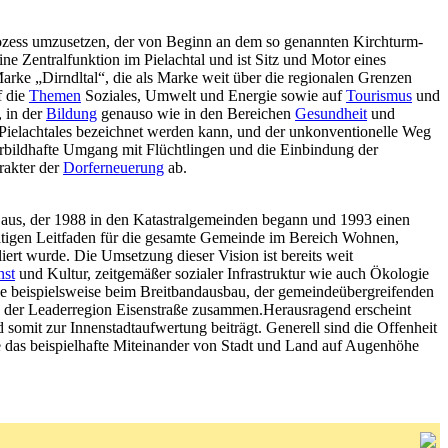
prozess umzusetzen, der von Beginn an dem so genannten Kirchturm-
ne Zentralfunktion im Pielachtal und ist Sitz und Motor eines
rke „Dirndltal“, die als Marke weit über die regionalen Grenzen
f die
Themen
Soziales, Umwelt und Energie sowie auf
Tourismus
und
, in der
Bildung
genauso wie in den Bereichen
Gesundheit
und
n Pielachtales bezeichnet werden kann, und der unkonventionelle Weg
orbildhafte Umgang mit Flüchtlingen und die Einbindung der
rakter der
Dorferneuerung
ab.
s aus, der 1988 in den Katastralgemeinden begann und 1993 einen
rätigen Leitfaden für die gesamte Gemeinde im Bereich Wohnen,
ert wurde. Die Umsetzung dieser Vision ist bereits weit
st
und Kultur, zeitgemäßer sozialer Infrastruktur wie auch Ökologie
de beispielsweise beim Breitbandausbau, der gemeindeübergreifenden
der Leaderregion Eisenstraße zusammen.Herausragend erscheint
 somit zur Innenstadtaufwertung beiträgt. Generell sind die Offenheit
ie das beispielhafte Miteinander von Stadt und Land auf Augenhöhe