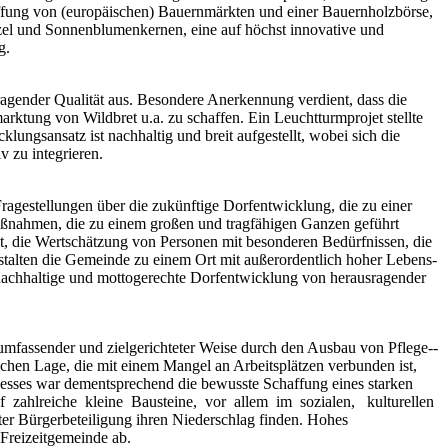
affung von (europäischen) Bauernmärkten und einer Bauernholzbörse,
zel und Sonnenblumenkernen, eine auf höchst innovative und
g.
ragender Qualität aus. Besondere Anerkennung verdient, dass die
arktung von Wildbret u.a. zu schaffen. Ein Leuchtturmprojet stellte
ungsansatz ist nachhaltig und breit aufgestellt, wobei sich die
 zu integrieren.
i Fragestellungen über die zukünftige Dorfentwicklung, die zu einer
aßnahmen, die zu einem großen und tragfähigen Ganzen geführt
, die Wertschätzung von Personen mit besonderen Bedürfnissen, die
stalten die Gemeinde zu einem Ort mit außerordentlich hoher Lebens-
 nachhaltige und mottogerechte Dorfentwicklung von herausragender
fassender und zielgerichteter Weise durch den Ausbau von Pflege-­‐
schen Lage, die mit einem Mangel an Arbeitsplätzen verbunden ist,
zesses war dementsprechend die bewusste Schaffung eines starken
f zahlreiche kleine Bausteine, vor allem im sozialen, kulturellen
er Bürgerbeteiligung ihren Niederschlag finden. Hohes
Freizeitgemeinde ab.