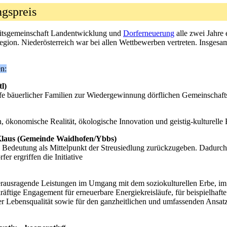
ungspreis
beitsgemeinschaft Landentwicklung und
Dorferneuerung
alle zwei Jahre
dsregion. Niederösterreich war bei allen Wettbewerben vertreten. Insges
n:
l)
hilfe bäuerlicher Familien zur Wiedergewinnung dörflichen Gemeinschaft
, ökonomische Realität, ökologische Innovation und geistig-kulturelle 
Klaus (Gemeinde Waidhofen/Ybbs)
e Bedeutung als Mittelpunkt der Streusiedlung zurückzugeben. Dadurch
fer ergriffen die Initiative
herausragende Leistungen im Umgang mit dem soziokulturellen Erbe, im 
atkräftige Engagement für erneuerbare Energiekreisläufe, für beispielha
er Lebensqualität sowie für den ganzheitlichen und umfassenden Ansatz