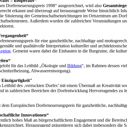
ovativ – kooperativ“
en Dorferneuerungspreis 1998“ ausgezeichnet, wird also
Gesamtsiege
erecht erkannt und überzeugt auf herausragende Weise hinsichtlich Inh
nd die Situierung der Gemeinschaftseinrichtungen im Ortszentrum am D
chaftselementen. Außerdem wurden die zahlreichen Veranstaltungen un
ektoren.
Vergangenheit“
ferneuerungspreis für eine ganzheitliche, nachhaltige und mottogerech
emäße und qualitätvolle Interpretation kultureller und architektonische
egion
. Gemeint waren dabei die Einbauten in die Burgruine, die kulture
iten“
elobt für das Leitbild „Ökologie und
Bildung
“, im Rahmen dessen viel
chnitzelheizung, Abwasserentsorgung).
Einzigartigkeit"
Leitbild des ‚verruckten Dorfes’ mit einem Übermaß an Kreativität sowi
 in zahlreichen Bereichen der Dorfentwicklung Hervorragendes zu leis
it dem Europäischen Dorferneuerungspreis für ganzheitliche, nachhalti
schaftliche Innovationen“
dentlich hohes Maß an bürgerschaftlichem Engagement und die Bereitsc
gekennzeichnet. Herausragend präsentieren sich dabei insbesonders die 