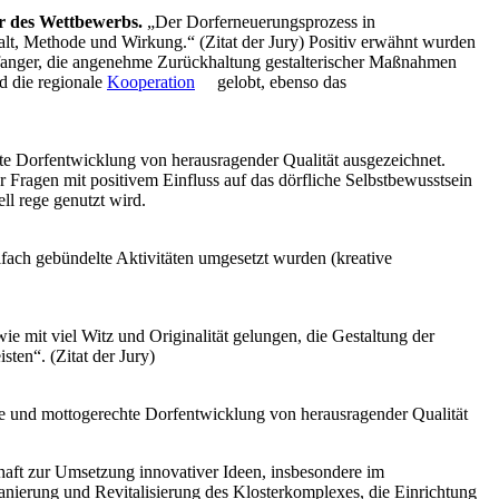
r des Wettbewerbs.
„Der Dorferneuerungsprozess in
alt, Methode und Wirkung.“ (Zitat der Jury) Positiv erwähnt wurden
orfanger, die angenehme Zurückhaltung gestalterischer Maßnahmen
d die regionale
Kooperation
gelobt, ebenso das
te Dorfentwicklung von herausragender Qualität ausgezeichnet.
r Fragen mit positivem Einfluss auf das dörfliche Selbstbewusstsein
ll rege genutzt wird.
fach gebündelte Aktivitäten umgesetzt wurden (kreative
e mit viel Witz und Originalität gelungen, die Gestaltung der
ten“. (Zitat der Jury)
ge und mottogerechte Dorfentwicklung von herausragender Qualität
haft zur Umsetzung innovativer Ideen, insbesondere im
Sanierung und Revitalisierung des Klosterkomplexes, die Einrichtung