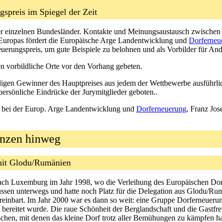
ngspreis im Spiegel der Zeit
 der einzelnen Bundesländer. Kontakte und Meinungsaustausch zwische
 Europas fördert die Europäische Arge Landentwicklung und
Dorferneu
rungspreis, um gute Beispiele zu belohnen und als Vorbilder für Ande
n vorbildliche Orte vor den Vorhang gebeten.
ligen Gewinner des Hauptpreises aus jedem der Wettbewerbe ausführlic
 persönliche Eindrücke der Jurymitglieder geboten..
o bei der Europ. Arge Landentwicklung und
Dorferneuerung
, Franz Jos
renzen hinweg
it Glodu/Rumänien
ch Luxemburg im Jahr 1998, wo die Verleihung des Europäischen Dorf
Bussen unterwegs und hatte noch Platz für die Delegation aus Glodu/Ru
inbart. Im Jahr 2000 war es dann so weit: eine Gruppe Dorferneuerun
 bereitet wurde. Die raue Schönheit der Berglandschaft und die Gastf
chen, mit denen das kleine Dorf trotz aller Bemühungen zu kämpfen ha