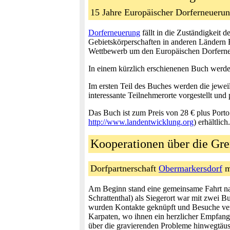
15 Jahre Europäischer Dorferneueru
Dorferneuerung
fällt in die Zuständigkeit
Gebietskörperschaften in anderen Ländern
Wettbewerb um den Europäischen Dorferneue
In einem kürzlich erschienenen Buch werde
Im ersten Teil des Buches werden die jewei
interessante Teilnehmerorte vorgestellt und
Das Buch ist zum Preis von 28 € plus Port
http://www.landentwicklung.org
) erhältlich.
Kooperationen über die G
Dorfpartnerschaft
Obermarkersdorf
m
Am Beginn stand eine gemeinsame Fahrt na
Schrattenthal) als Siegerort war mit zwei 
wurden Kontakte geknüpft und Besuche vere
Karpaten, wo ihnen ein herzlicher Empfang
über die gravierenden Probleme hinwegtäus