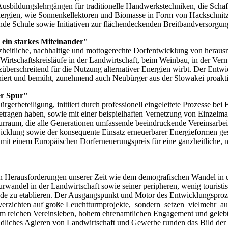
n Ausbildungslehrgängen für traditionelle Handwerkstechniken, die Sch
 Energien, wie Sonnenkellektoren und Biomasse in Form von Hackschnit
de Schule sowie Initiativen zur flächendeckenden Breitbandversorgun
 ein starkes Miteinander"
nzheitliche, nachhaltige und mottogerechte Dorfentwicklung von heraus
Wirtschaftskreisläufe in der Landwirtschaft, beim Weinbau, in der Verm
berschreitend für die Nutzung alternativer Energien wirbt. Der Entwickl
niert und bemüht, zunehmend auch Neubürger aus der Slowakei proaktiv
er Spur"
ürgerbeteiligung, initiiert durch professionell eingeleitete Prozesse be
tragen haben, sowie mit einer beispielhaften Vernetzung von Einzelm
aum, die alle Generationen umfassende beeindruckende Vereinsarbeit
wicklung sowie der konsequente Einsatz erneuerbarer Energieformen ge
 mit einem Europäischen Dorferneuerungspreis für eine ganzheitliche,
n Herausforderungen unserer Zeit wie dem demografischen Wandel in um
rwandel in der Landwirtschaft sowie seiner peripheren, wenig touristi
meinde zu etablieren. Der Ausgangspunkt und Motor des Entwicklungspro
verzichten auf große Leuchtturmprojekte, sondern setzen vielmehr au
nem reichen Vereinsleben, hohem ehrenamtlichen Engagement und gelebt
dliches Agieren von Landwirtschaft und Gewerbe runden das Bild der 