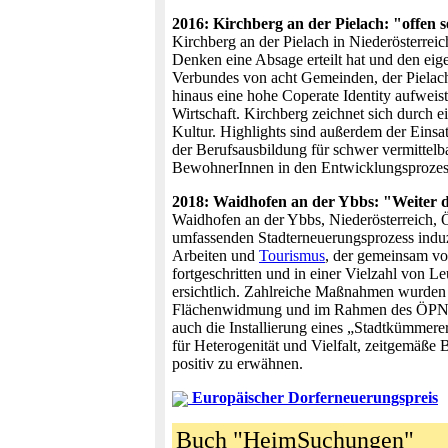
2016: Kirchberg an der Pielach: "offen s
Kirchberg an der Pielach in Niederösterre
Denken eine Absage erteilt hat und den eige
Verbundes von acht Gemeinden, der Pielach
hinaus eine hohe Coperate Identity aufweis
Wirtschaft. Kirchberg zeichnet sich durch ei
Kultur. Highlights sind außerdem der Einsa
der Berufsausbildung für schwer vermittel
BewohnerInnen in den Entwicklungsprozess
2018: Waidhofen an der Ybbs: "Weiter 
Waidhofen an der Ybbs, Niederösterreich, Ö
umfassenden Stadterneuerungsprozess induz
Arbeiten und
Tourismus
, der gemeinsam von
fortgeschritten und in einer Vielzahl von 
ersichtlich. Zahlreiche Maßnahmen wurden 
Flächenwidmung und im Rahmen des ÖPNV u
auch die Installierung eines „Stadtkümmerer
für Heterogenität und Vielfalt, zeitgemäße
positiv zu erwähnen.
Europäischer Dorferneuerungspreis
Buch "HeimSuchungen"