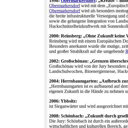
1998:
Obermarkersdorf
: „Kreativ – inn
Obermarkersdorf
wird mit dem „Europäisch
Obermarkersdorf
wird als besonders mottog
die breite infrastrukturelle Versorgung u
sowie die gelungene Integration von Lands
Hackschnitzelheizkraftwerk mit Sonnenkoll
2000: Reinsberg: „Ohne Zukunft keine 
Reinsberg wird mit einem Europäischen Dor
Besonders anerkannt wurde die mutige, zeitg
und großer Strahlkraft auf die umgebende
R
2002: Großschönau: „Grenzen überschre
Großschönau wird von der Jury besonders g
Landschulwochen, Bioenergiemesse, Hacks
2004: Herrnbaumgarten: „Aufbruch zur 
„Herrnbaumgarten ist es aufbauend auf dem 
eigenen Zukunft in die Hände zu nehmen und
2006: Ybbsitz:
ist Sieganwärter und wird ausgezeichnet m
2008: Schönbach: „Zukunft durch gesell
Die Jury: Schönbach ist durch ein außeror
wirtschaftlichen und kulturellen Bereich, 