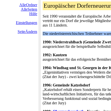
Europäischer Dorferneuer
AlleOrdner
AlleSeiten
Hilfe
Seit 1990 veranstaltet die Europäische Ar
vertritt nur ein Dorf die jeweilige Mitglie
Einstellungen
aus 11 Ländern.
SeiteÄndern
Die niederösterreichischen Teilnehmer ware
1990: Niederstrahlbach (Gemeinde Zwett
ausgezeichnet für die beispielhafte Selbst
1992: Kautzen
ausgezeichnet für das erfolgreiche Bemühen
1994: Windhag und St. Georgen in der 
„Eigeninitiativen vermögen den Weilern di
(Zitat der Jury) - zwei krisengeschüttelte Dör
1996: Gemeinde Katzelsdorf
„Katzelsdorf erhält einen Sonderpreis für 
land-wirtschaftlichen Initiativen, für das t
Verbesserung funktional und sozial bedingt
(Zitat der Jury)