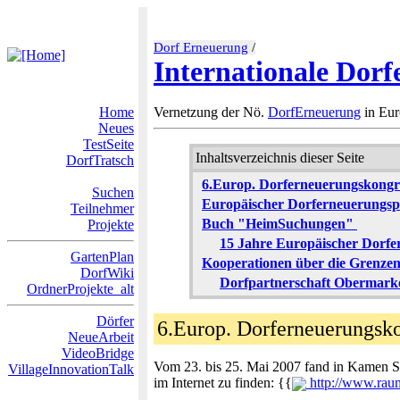
Dorf Erneuerung
/
Internationale Dor
Home
Vernetzung der Nö.
DorfErneuerung
in Eur
Neues
TestSeite
Inhaltsverzeichnis dieser Seite
DorfTratsch
6.Europ. Dorferneuerungskongre
Suchen
Europäischer Dorferneuerungsp
Teilnehmer
Buch "HeimSuchungen"
Projekte
15 Jahre Europäischer Dorfer
GartenPlan
Kooperationen über die Grenze
DorfWiki
Dorfpartnerschaft Obermark
OrdnerProjekte_alt
Dörfer
6.Europ. Dorferneuerungsk
NeueArbeit
VideoBridge
Vom 23. bis 25. Mai 2007 fand in Kamen Sla
VillageInnovationTalk
im Internet zu finden: {{
http://www.rau