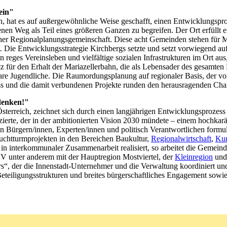
ein"
ich, hat es auf außergewöhnliche Weise geschafft, einen Entwicklungs
nen Weg als Teil eines größeren Ganzen zu begreifen. Der Ort erfüllt ei
er Regionalplanungsgemeinschaft. Diese acht Gemeinden stehen für Ma
t. Die Entwicklungsstrategie Kirchbergs setzte und setzt vorwiegend au
n reges Vereinsleben und vielfältige sozialen Infrastrukturen im Ort aus
tz für den Erhalt der Mariazellerbahn, die als Lebensader des gesamte
bare Jugendliche. Die Raumordungsplanung auf regionaler Basis, der v
 und die damit verbundenen Projekte runden den herausragenden Cha
denken!"
sterreich, zeichnet sich durch einen langjährigen Entwicklungsprozes
ierte, der in der ambitionierten Vision 2030 mündete – einem hochka
 Bürgern/innen, Experten/innen und politisch Verantwortlichen formuli
Leuchtturmprojekten in den Bereichen Baukultur,
Regionalwirtschaft
,
Kun
in interkommunaler Zusammenarbeit realisiert, so arbeitet die Gemein
nter anderem mit der Hauptregion Mostviertel, der
Kleinregion
und 
s“, der die Innenstadt-Unternehmer und die Verwaltung koordiniert und
 Beteiligungs­strukturen und breites bürgerschaftliches Engagement sow