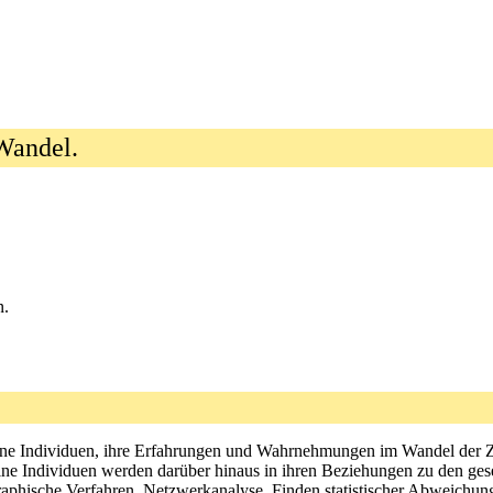
 Wandel.
n.
inzelne Individuen, ihre Erfahrungen und Wahrnehmungen im Wandel der
zelne Individuen werden darüber hinaus in ihren Beziehungen zu den ges
aphische Verfahren, Netzwerkanalyse, Finden statistischer Abweichung