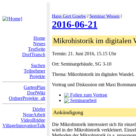
Hans Gert Graebe
/
Seminar Wissen
/
2016-06-21
Home
Mikrohistorik im digitalen
Neues
TestSeite
Termin: 21. Juni 2016, 15.15 Uhr
DorfTratsch
Ort: Seminargebäude, SG 3-10
Suchen
Teilnehmer
Thema: Mikrohistorik im digitalen Wandel.
Projekte
Vortrag und Diskussion mit Maxi Bornman
GartenPlan
DorfWiki
Folien zum Vortrag
OrdnerProjekte_alt
Seminararbeit
Dörfer
Ankündigung
NeueArbeit
VideoBridge
Die Mikrohistorik interessiert sich für e
VillageInnovationTalk
wird in der Mikrohistorik verkleinert. Ein
Methoden der Mikrohistorik (u.a. prosopogr