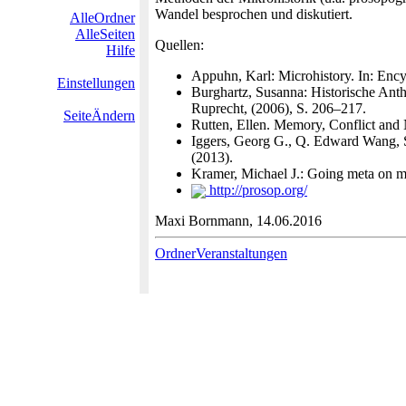
Wandel besprochen und diskutiert.
AlleOrdner
AlleSeiten
Quellen:
Hilfe
Appuhn, Karl: Microhistory. In: Encyc
Einstellungen
Burghartz, Susanna: Historische Ant
Ruprecht, (2006), S. 206–217.
SeiteÄndern
Rutten, Ellen. Memory, Conflict and 
Iggers, Georg G., Q. Edward Wang, S
(2013).
Kramer, Michael J.: Going meta on me
http://prosop.org/
Maxi Bornmann, 14.06.2016
OrdnerVeranstaltungen