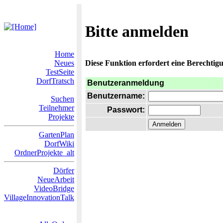
Bitte anmelden
Home
Neues
Diese Funktion erfordert eine Berechtigu
TestSeite
DorfTratsch
Benutzeranmeldung
Benutzername:
Suchen
Teilnehmer
Passwort:
Projekte
GartenPlan
DorfWiki
OrdnerProjekte_alt
Dörfer
NeueArbeit
VideoBridge
VillageInnovationTalk