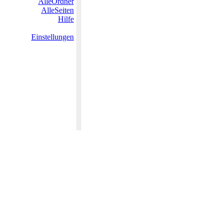
AlleOrdner
AlleSeiten
Hilfe
Einstellungen