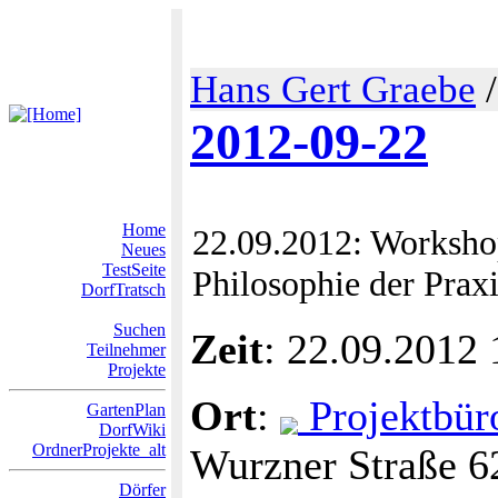
Hans Gert Graebe
2012-09-22
Home
22.09.2012: Worksho
Neues
TestSeite
Philosophie der Praxi
DorfTratsch
Suchen
Zeit
: 22.09.2012
Teilnehmer
Projekte
Ort
:
Projektbür
GartenPlan
DorfWiki
OrdnerProjekte_alt
Wurzner Straße 6
Dörfer