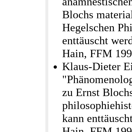
anamnestischen
Blochs materia
Hegelschen Phi
enttäuscht werd
Hain, FFM 199
Klaus-Dieter Ei
"Phänomenolog
zu Ernst Bloch
philosophiehist
kann enttäuscht
Hain, FFM 199