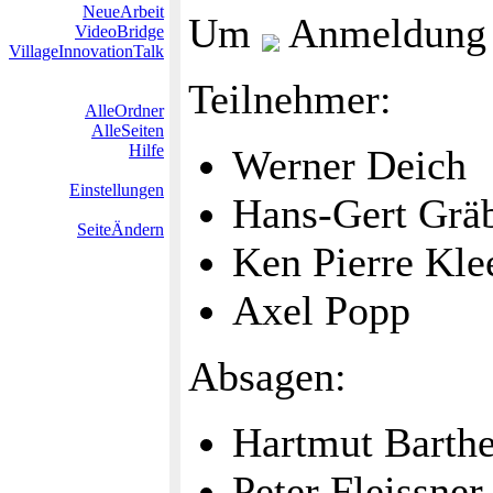
NeueArbeit
Um
Anmeldung p
VideoBridge
VillageInnovationTalk
Teilnehmer:
AlleOrdner
AlleSeiten
Hilfe
Werner Deich
Einstellungen
Hans-Gert Grä
SeiteÄndern
Ken Pierre Kl
Axel Popp
Absagen:
Hartmut Barthe
Peter Fleissner