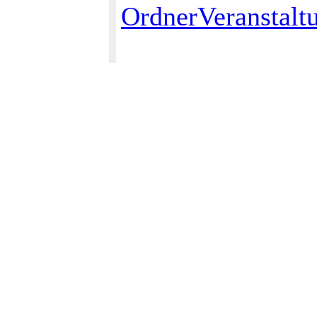
OrdnerVeranstalt