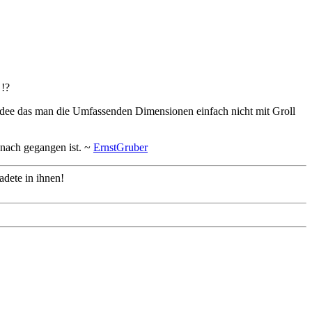
 !?
Idee das man die Umfassenden Dimensionen einfach nicht mit Groll
anach gegangen ist. ~
ErnstGruber
adete in ihnen!