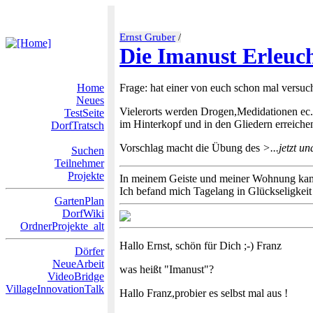
Ernst Gruber
/
Die Imanust Erleuc
Home
Frage: hat einer von euch schon mal versuch
Neues
Vielerorts werden Drogen,Medidationen ec.
TestSeite
im Hinterkopf und in den Gliedern erreiche
DorfTratsch
Vorschlag macht die Übung des
>...jetzt u
Suchen
Teilnehmer
Projekte
In meinem Geiste und meiner Wohnung kam au
Ich befand mich Tagelang in Glückseligkei
GartenPlan
DorfWiki
OrdnerProjekte_alt
Hallo Ernst, schön für Dich ;-) Franz
Dörfer
NeueArbeit
was heißt "Imanust"?
VideoBridge
VillageInnovationTalk
Hallo Franz,probier es selbst mal aus !