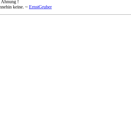
e Ahnung !
ohnehin keine. ~
ErnstGruber