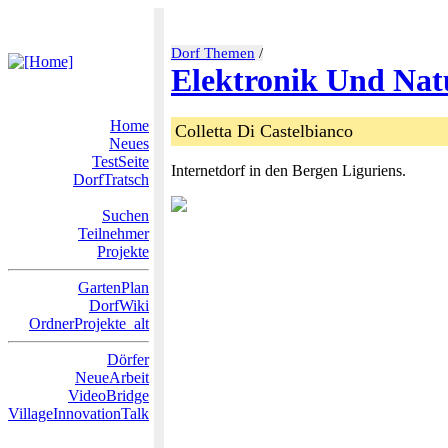
Dorf Themen
/
Elektronik Und Nat
Home
Colletta Di Castelbianco
Neues
TestSeite
Internetdorf in den Bergen Liguriens.
DorfTratsch
Suchen
Teilnehmer
Projekte
GartenPlan
DorfWiki
OrdnerProjekte_alt
Dörfer
NeueArbeit
VideoBridge
VillageInnovationTalk