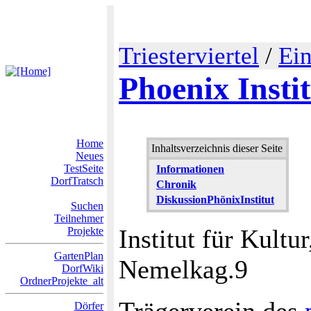
Triesterviertel
/
Ein
Phoenix Insti
Home
Inhaltsverzeichnis dieser Seite
Neues
TestSeite
Informationen
DorfTratsch
Chronik
DiskussionPhönixInstitut
Suchen
Teilnehmer
Institut für Kult
Projekte
GartenPlan
Nemelkag.9
DorfWiki
OrdnerProjekte_alt
Dörfer