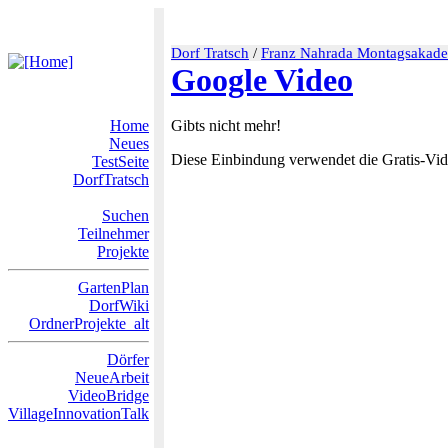
Dorf Tratsch
/
Franz Nahrada Montagsakad
Google Video
Home
Gibts nicht mehr!
Neues
Diese Einbindung verwendet die Gratis-Vid
TestSeite
DorfTratsch
Suchen
Teilnehmer
Projekte
GartenPlan
DorfWiki
OrdnerProjekte_alt
Dörfer
NeueArbeit
VideoBridge
VillageInnovationTalk