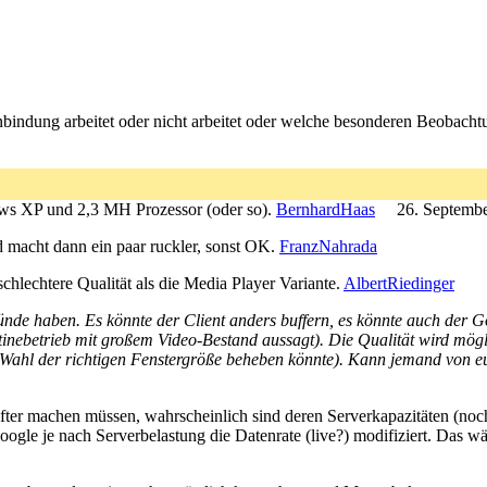
nbindung arbeitet oder nicht arbeitet oder welche besonderen Beobach
ows XP und 2,3 MH Prozessor (oder so).
BernhardHaas
26. Septemb
d macht dann ein paar ruckler, sonst OK.
FranzNahrada
lechtere Qualität als die Media Player Variante.
AlbertRiedinger
nde haben. Es könnte der Client anders buffern, es könnte auch der Goo
utinebetrieb mit großem Video-Bestand aussagt). Die Qualität wird mög
ch Wahl der richtigen Fenstergröße beheben könnte). Kann jemand von
ter machen müssen, wahrscheinlich sind deren Serverkapazitäten (noch
Google je nach Serverbelastung die Datenrate (live?) modifiziert. Das w