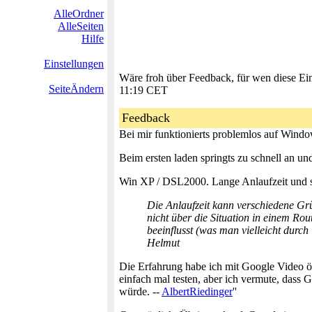
AlleOrdner
AlleSeiten
Hilfe
Einstellungen
Wäre froh über Feedback, für wen diese Ei
SeiteÄndern
11:19 CET
Feedback
Bei mir funktionierts problemlos auf Wind
Beim ersten laden springts zu schnell an un
Win XP / DSL2000. Lange Anlaufzeit und sch
Die Anlaufzeit kann verschiedene Grü
nicht über die Situation in einem Ro
beeinflusst (was man vielleicht dur
Helmut
Die Erfahrung habe ich mit Google Video öf
einfach mal testen, aber ich vermute, dass 
würde. --
AlbertRiedinger
''