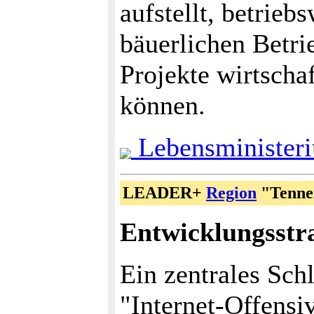
aufstellt, betrie
bäuerlichen Betr
Projekte wirtscha
können.
Lebensminister
LEADER+
Region
"Tenne
Entwicklungsstra
Ein zentrales Sch
"Internet-Offensi