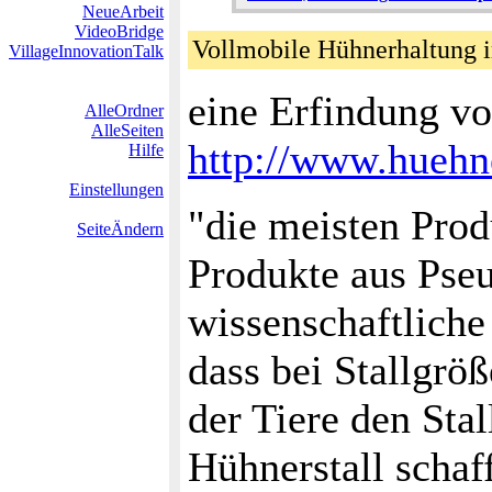
NeueArbeit
VideoBridge
Vollmobile Hühnerhaltung
VillageInnovationTalk
eine Erfindung v
AlleOrdner
AlleSeiten
http://www.huehn
Hilfe
Einstellungen
"die meisten Prod
SeiteÄndern
Produkte aus Pseu
wissenschaftliche
dass bei Stallgrö
der Tiere den Sta
Hühnerstall schaf