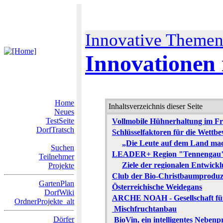
Innovative Theme
Innovationen 
Home
Inhaltsverzeichnis dieser Seite
Neues
TestSeite
Vollmobile Hühnerhaltung im Fr
DorfTratsch
Schlüsselfaktoren für die Wettb
„Die Leute auf dem Land ma
Suchen
LEADER+ Region "Tennengau" 
Teilnehmer
Ziele der regionalen Entwick
Projekte
Club der Bio-Christbaumproduz
GartenPlan
Österreichische Weidegans
DorfWiki
ARCHE NOAH - Gesellschaft für 
OrdnerProjekte_alt
Mischfruchtanbau
Dörfer
BioVin, ein intelligentes Neben