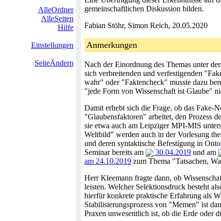
gemeinschaftlichen Diskussion bilden.
AlleOrdner
AlleSeiten
Fabian Stöhr, Simon Reich, 20.05.2020
Hilfe
Anmerkungen
Einstellungen
SeiteÄndern
Nach der Einordnung des Themas unter de
sich verbreitenden und verfestigenden "Fak
wahr" oder "Faktencheck" musste dazu ber
"jede Form von Wissenschaft ist Glaube" ni
Damit erhebt sich die Frage, ob das Fake-
"Glaubensfaktoren" arbeitet, den Prozess 
sie etwa auch am Leipziger MPI-MIS unter
Weltbild" werden auch in der Vorlesung the
und deren syntaktische Befestigung in Ont
Seminar bereits am
30.04.2019
und am
am 24.10.2019
zum Thema "Tatsachen, Wahrh
Herr Kleemann fragte dann, ob Wissenschaf
leisten. Welcher Selektionsdruck besteht 
hierfür konkrete praktische Erfahrung als
Stabilisierungsprozess von "Memen" ist dami
Praxen unwesentlich ist, ob die Erde oder d