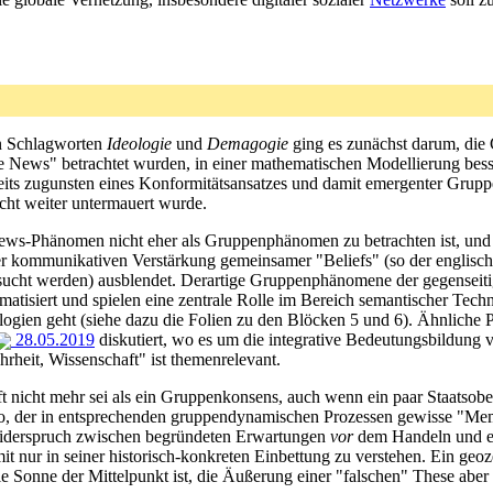
n Schlagworten
Ideologie
und
Demagogie
ging es zunächst darum, die 
e News" betrachtet wurden, in einer mathematischen Modellierung besser
eits zugunsten eines Konformitätsansatzes und damit emergenter Gru
cht weiter untermauert wurde.
News-Phänomen nicht eher als Gruppenphänomen zu betrachten ist, und 
der kommunikativen Verstärkung gemeinsamer "Beliefs" (so der englisc
sucht werden) ausblendet. Derartige Gruppenphänomene der gegenseit
matisiert und spielen eine zentrale Rolle im Bereich semantischer Te
ologien geht (siehe dazu die Folien zu den Blöcken 5 und 6). Ähnlich
28.05.2019
diskutiert, wo es um die integrative Bedeutungsbildung
eit, Wissenschaft" ist themenrelevant.
t nicht mehr sei als ein Gruppenkonsens, auch wenn ein paar Staatsob
also, der in entsprechenden gruppendynamischen Prozessen gewisse "Me
 Widerspruch zwischen begründeten Erwartungen
vor
dem Handeln und e
t nur in seiner historisch-konkreten Einbettung zu verstehen. Ein geoze
ie Sonne der Mittelpunkt ist, die Äußerung einer "falschen" These aber 