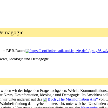
Demagogie
uell im BBB-Raum
https://conf.informatik.uni-leipzig.de/b/gra-y36-wd
News, Ideologie und Demagogie
llen wir der folgenden Frage nachgehen: Welche Kommunikationsstruk
 Fake News, Desinformation, Ideologie und Demagogie. Im Anschluss so
n wir unter anderem auf das
Buch „The Misinformation Age“
von Co
Wahrheitsfindung dahingehend untersucht, unter welchen Umständen die
e globale Vernetzung, insbesondere digitaler sozialer
Netzwerke
soll z