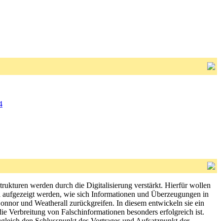
4
turen werden durch die Digitalisierung verstärkt. Hierfür wollen
ll aufgezeigt werden, wie sich Informationen und Überzeugungen in
nnor und Weatherall zurückgreifen. In diesem entwickeln sie ein
 Verbreitung von Falschinformationen besonders erfolgreich ist.
ugleich den Schlusspunkt des Vortrages und Aufsatzpunkt der