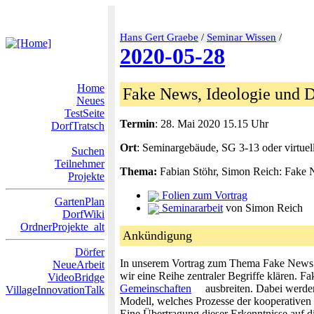
Hans Gert Graebe
/
Seminar Wissen
/
2020-05-28
Home
Fake News, Ideologie und 
Neues
TestSeite
Termin
: 28. Mai 2020 15.15 Uhr
DorfTratsch
Ort
: Seminargebäude, SG 3-13 oder virt
Suchen
Teilnehmer
Thema:
Fabian Stöhr, Simon Reich: Fake 
Projekte
Folien zum Vortrag
GartenPlan
Seminararbeit
von Simon Reich
DorfWiki
OrdnerProjekte_alt
Ankündigung
Dörfer
In unserem Vortrag zum Thema Fake News wo
NeueArbeit
wir eine Reihe zentraler Begriffe klären.
VideoBridge
Gemeinschaften
ausbreiten. Dabei werde
VillageInnovationTalk
Modell, welches Prozesse der kooperativen 
Eine Übertragung dieser Erkenntnisse auf di