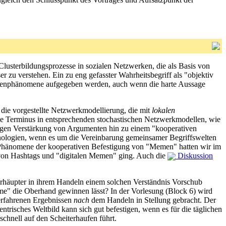
Clusterbildungsprozesse in sozialen Netzwerken, die als Basis von
 zu verstehen. Ein zu eng gefasster Wahrheitsbegriff als "objektiv
ppenphänomene aufgegeben werden, auch wenn die harte Aussage
die vorgestellte Netzwerkmodellierung, die mit
lokalen
he Terminus in entsprechenden stochastischen Netzwerkmodellen, wie
igen Verstärkung von Argumenten hin zu einem "kooperativen
chnologien, wenn es um die Vereinbarung gemeinsamer Begriffswelten
e Phänomene der kooperativen Befestigung von "Memen" hatten wir im
 von Hashtags und "digitalen Memen" ging. Auch die
Diskussion
erhäupter in ihrem Handeln einem solchen Verständnis Vorschub
me" die Oberhand gewinnen lässt? In der Vorlesung (Block 6) wird
rfahrenen Ergebnissen
nach
dem Handeln in Stellung gebracht. Der
ntrisches Weltbild kann sich gut befestigen, wenn es für die täglichen
schnell auf den Scheiterhaufen führt.