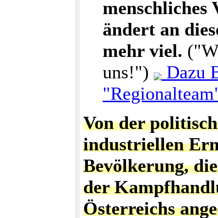
menschliches 
ändert an dies
mehr viel.
("We
uns!")
Dazu B
"Regionalteam
Von der politisc
industriellen Er
Bevölkerung, di
der Kampfhandlu
Österreichs ang