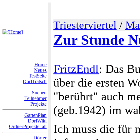
Triesterviertel
/
Ma
Zur Stunde Nu
Home
FritzEndl
: Das B
Neues
TestSeite
über die ersten 
DorfTratsch
"berührt" auch m
Suchen
Teilnehmer
Projekte
(geb.1942) im wah
GartenPlan
DorfWiki
Ich muss die für 
OrdnerProjekte_alt
Dörfer