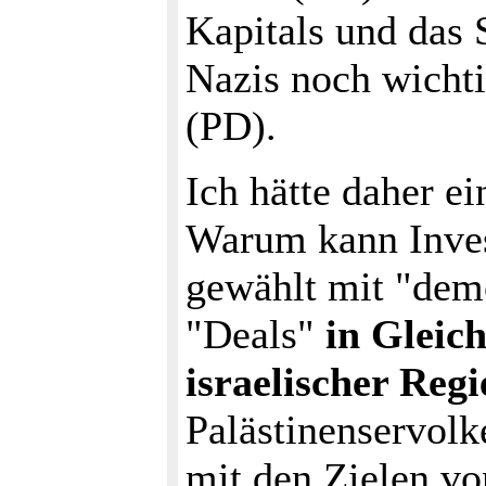
Kapitals und das
Nazis noch wichti
(PD).
Ich hätte daher e
Warum kann Inves
gewählt mit "demo
"Deals"
in Gleic
israelischer Reg
Palästinenservo
mit den Zielen vo