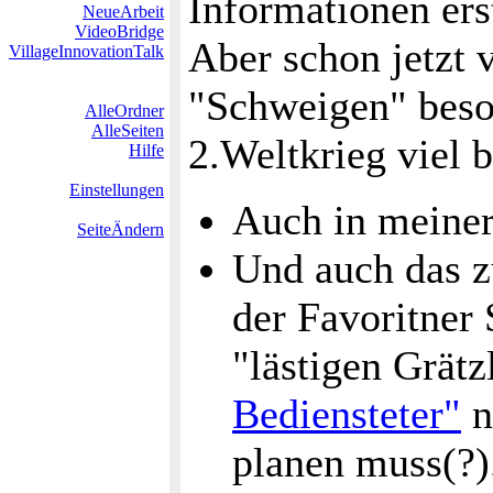
Informationen ers
NeueArbeit
VideoBridge
Aber schon jetzt 
VillageInnovationTalk
"Schweigen" beson
AlleOrdner
AlleSeiten
2.Weltkrieg viel b
Hilfe
Einstellungen
Auch in meine
SeiteÄndern
Und auch das 
der Favoritner
"lästigen Grätz
Bediensteter"
n
planen muss(?