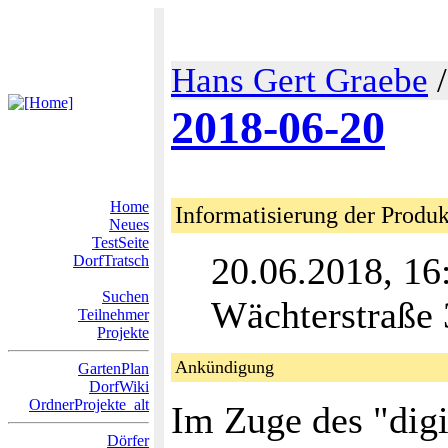
Hans Gert Graebe
2018-06-20
Home
Informatisierung der Produk
Neues
TestSeite
20.06.2018, 16
DorfTratsch
Suchen
Wächterstraße 
Teilnehmer
Projekte
Ankündigung
GartenPlan
DorfWiki
OrdnerProjekte_alt
Im Zuge des "dig
Dörfer