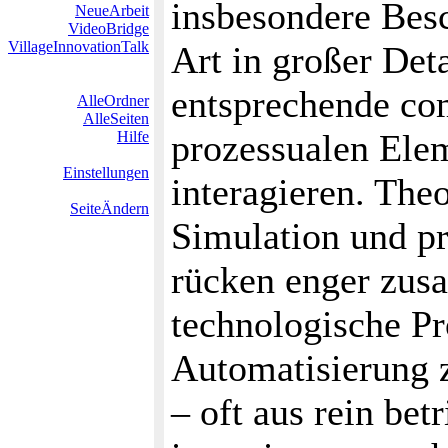
insbesondere Bes
NeueArbeit
VideoBridge
VillageInnovationTalk
Art in großer Deta
entsprechende co
AlleOrdner
AlleSeiten
prozessualen Ele
Hilfe
Einstellungen
interagieren. The
SeiteÄndern
Simulation und pr
rücken enger zus
technologische P
Automatisierung 
– oft aus rein be