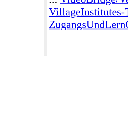
VillageInstitutes-
ZugangsUndLern