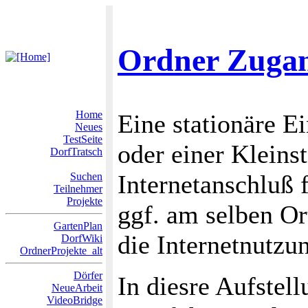
Ordner Zugan
Home
Eine stationäre E
Neues
TestSeite
oder einer Kleins
DorfTratsch
Internetanschluß f
Suchen
Teilnehmer
Projekte
ggf. am selben Or
GartenPlan
die Internetnutzun
DorfWiki
OrdnerProjekte_alt
Dörfer
In diesre Aufstell
NeueArbeit
VideoBridge