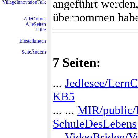
angeführt werden,
VillageInnovationTalk
übernommen habe
AlleOrdner
AlleSeiten
Hilfe
Einstellungen
SeiteÄndern
7 Seiten:
...
Jedlesee/LernC
KB5
... ...
MIR/public/
SchuleDesLebens
...
VideoBridge/V