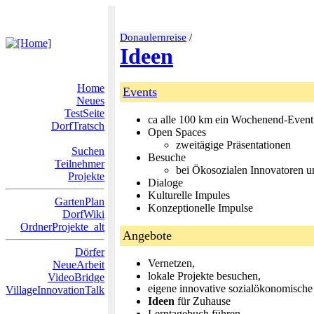
Donaulernreise
/
Ideen
Home
Events
Neues
TestSeite
ca alle 100 km ein Wochenend-Event
DorfTratsch
Open Spaces
zweitägige Präsentationen
Suchen
Besuche
Teilnehmer
bei Ökosozialen Innovatoren u
Projekte
Dialoge
Kulturelle Impules
GartenPlan
Konzeptionelle Impulse
DorfWiki
OrdnerProjekte_alt
Angebote
Dörfer
Vernetzen,
NeueArbeit
lokale Projekte besuchen,
VideoBridge
eigene innovative sozialökonomisch
VillageInnovationTalk
Ideen
für Zuhause
Lerntagebuch führen....